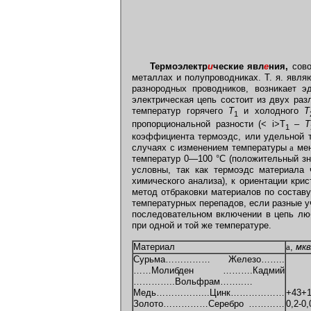
Термоэлектр
и
ческие явл
е
ния,
сов
металлах и полупроводниках. Т. я. явл
разнородных проводников, возникает э
электрическая цепь состоит из двух ра
температур горячего
T
и холодного
T
1
пропорциональной разности (< i>T
–
T
1
коэффициента термоэдс, или удельной т
случаях с изменением температуры
a
мен
температур 0—100 °С (положительный з
условны, так как термоэдс материала 
химического анализа), к ориентации кри
метод отбраковки материалов по составу
температурных перепадов, если разные у
последовательном включении в цепь лю
при одной и той же температуре.
Материал
a
,
мкв
Сурьма…………… Железо……..
……Молибден ……….Кадмий
…………..Вольфрам……..…
Медь……………...Цинк………………
+43+1
Золото……………Серебро …………
0,2-0,