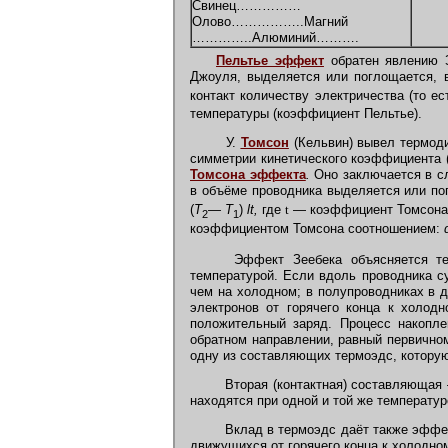
Свинец……………
Олово……………..Магний
…………..Алюминий……….
Пельтье эффект
обратен явлению З
Джоуля, выделяется или поглощается, в
контакт количеству электричества (то е
температуры (коэффициент Пельтье).
У.
Томсон
(Кельвин) вывел термод
симметрии кинетического коэффициента 
Томсона эффекта
.
Оно заключается в сл
в объёме проводника выделяется или по
(
T
— T
)
lt,
где
t
— коэффициент Томсона, 
2
1
коэффициентом Томсона соотношением:
Эффект Зеебека объясняется тем,
температурой. Если вдоль проводника су
чем на холодном; в полупроводниках в д
электронов от горячего конца к холод
положительный заряд. Процесс накопле
обратном направлении, равный первичном
одну из составляющих термоэдс, котору
Вторая (контактная) составляющая
находятся при одной и той же температур
Вклад в термоэдс даёт также эффек
движущихся от горячего конца к холодно