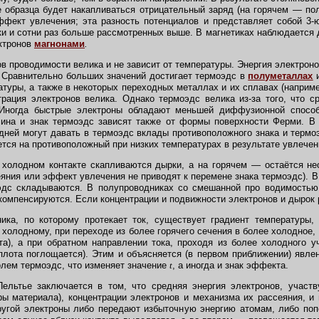
 образца будет накапливаться отрицательный заряд (на горячем — по
ффект увлечения; эта разность потенциалов и представляет собой 3
ки и сотни раз больше рассмотренных выше. В магнетиках наблюдаетс
ктронов
магнонами
.
в проводимости велика и не зависит от температуры. Энергия электроно
 Сравнительно больших значений достигает термоэдс в
полуметаллах
и
атуры, а также в некоторых переходных металлах и их сплавах (наприме
ация электронов велика. Однако термоэдс велика из-за того, что с
 Иногда быстрые электроны обладают меньшей диффузионной спосо
ичина и знак термоэдс зависят также от формы поверхности Ферми. 
дней могут давать в термоэдс вклады противоположного знака и термо
тся на противоположный при низких температурах в результате увлече
холодном контакте скапливаются дырки, а на горячем — остаётся не
яния или эффект увлечения не приводят к перемене знака термоэдс). 
оэдс складываются. В полупроводниках со смешанной про водимость
 компенсируются. Если концентрации и подвижности электронов и дырок 
ка, по которому протекает ток, существует градиент температуры, 
к холодному, при переходе из более горячего сечения в более холодное
), а при обратном направлении тока, проходя из более холодного у
плота поглощается). Этим и объясняется (в первом приближении) явле
олем термоэдс, что изменяет значение
t
, а иногда и знак эффекта.
льтье заключается в том, что средняя энергия электронов, участв
уры материала), концентрации электронов и механизма их рассеяния, и
ругой электроны либо передают избыточную энергию атомам, либо попо