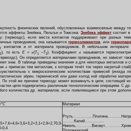
окупность физических явлений, обусловленных взаимосвязью между те
яются эффекты Зеебека, Пельтье и Томсона.
Зеебека эффект
состоит в
дс (термоэдс), если места контактов поддерживают при разных тем
зличных проводников, она называется
термоэлементом
,
или
термопар
контактов и от материала проводников. В небольшом интервале
2
)
,
то есть
Е
=
a
(
T
–
Т
). Коэффициент
a
называется термоэлектри
2
1
2
ермоэдс). Он определяется материалами проводников, но зависит такж
яет знак. В таблице приведены значения а для некоторых металлов и 
нак
a
приписан тем металлам, к которым течёт ток через нагретый спай
чувствительна к микроскопическим количествам примесей (иногда 
сталлических зёрен, термической или даже холод ной обработке матер
. По этой же причине термоэдс может возникнуть в цепи, состоящей из
частки цепи подвергались различным технологическим операциям. С др.
бого количества др. материалов, если появляющиеся при этом дополн
/°С
Материал
Ртуть……….…...Платина………..Н
………Калий……………
5+7,6+4,6+3,6+3,2+3,1+2,9+2,70,0-
Никель………….Висмут………….Хро
0-0,4
Платинородий…