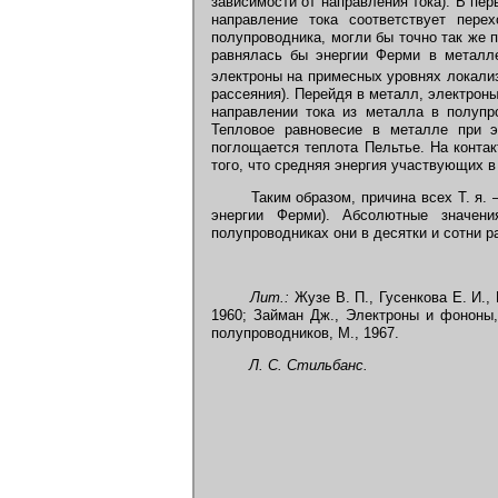
зависимости от направления тока). В пе
направление тока соответствует пер
полупроводника, могли бы точно так же 
равнялась бы энергии Ферми в металле
электроны на примесных уровнях локализ
рассеяния). Перейдя в металл, электрон
направлении тока из металла в полупр
Тепловое равновесие в металле при 
поглощается теплота Пельтье. На конта
того, что средняя энергия участвующих в
Таким образом, причина всех Т. я. 
энергии Ферми). Абсолютные значени
полупроводниках они в десятки и сотни р
Лит.:
Жузе В. П., Гусенкова Е. И.
1960; Займан Дж., Электроны и фононы, 
полупроводников, М., 1967.
Л. С. Стильбанс.