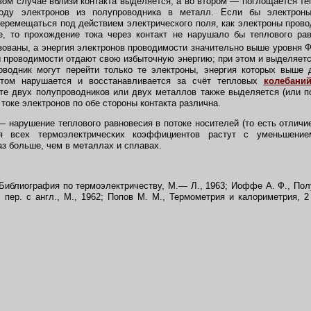
рвом случае вблизи контакта выделяется, а во втором — поглощается те
еходу электронов из полупроводника в металл. Если бы электрон
перемещаться под действием электрического поля, как электроны прово
, то прохождение тока через контакт не нарушало бы теплового рав
ованы, а энергия электронов проводимости значительно выше уровня Ф
ы проводимости отдают свою избыточную энергию; при этом и выделяет
оводник могут перейти только те электроны, энергия которых выше 
этом нарушается и восстанавливается за счёт тепловых
колебани
кте двух полупроводников или двух металлов также выделяется (или п
 токе электронов по обе стороны контакта различна.
— нарушение теплового равновесия в потоке носителей (то есть отличие
я всех термоэлектрических коэффициентов растут с уменьшение
аз больше, чем в металлах и сплавах.
, Библиография по термоэлектричеству, М.— Л., 1963; Иоффе А. Ф., П
пер. с англ., М., 1962; Попов М. М., Термометрия и калориметрия, 2 