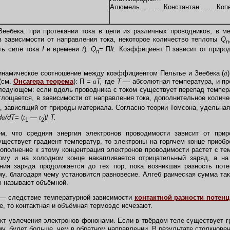
Алюмель………..Константан……..Ко
еебека: при протекании тока в цепи из различных проводников, в ме
 зависимости от направления тока, некоторое количество теплоты
Q
n
сть силе тока
I
и времени
t
)
: Q
=
П
lt.
Коэффициент П зависит от природ
n
инамическое соотношение между коэффициентом Пельтье и Зеебека (
a
(см.
Онсагера теорема
): П =
a
Т,
где
Т —
абсолютная температура, и пр
едующем: если вдоль проводника с током существует перепад темпера
глощается, в зависимости от направления тока, дополнительное колич
зависящий от природы материала. Согласно теории Томсона, удельная 
d
a
/dT=
(
t
—
t
)/
Т.
1
2
 что средняя энергия электронов проводимости зависит от приро
ществует градиент температур, то электроны на горячем конце приобр
ополнение к этому концентрация электронов проводимости растет с тем
ному и на холодном конце накапливается отрицательный заряд, а на
ния заряда продолжается до тех пор, пока возникшая разность поте
у, благодаря чему установится равновесие. Алгеб раическая сумма так
ю называют объёмной.
 — следствие температурной зависимости
контактной разности потен
е, то контактная и объёмная термоэдс исчезают.
т увлечения электронов фононами. Если в твёрдом теле существует г
му, будет больше, чем в обратном направлении. В результате столкнове