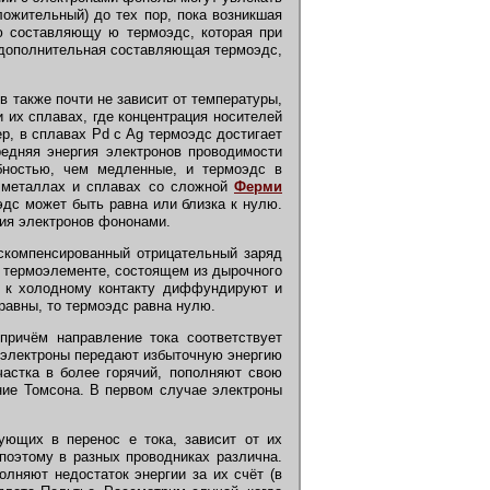
ложительный) до тех пор, пока возникшая
-ю составляющу ю термоэдс, которая при
я дополнительная составляющая термоэдс,
в также почти не зависит от температуры,
 их сплавах, где концентрация носителей
р, в сплавах Pd с Ag термоэдс достигает
редняя энергия электронов проводимости
бностью, чем медленные, и термоэдс в
В металлах и сплавах со сложной
Ферми
эдс может быть равна или близка к нулю.
ния электронов фононами.
скомпенсированный отрицательный заряд
В термоэлементе, состоящем из дырочного
ю к холодному контакту диффундируют и
равны, то термоэдс равна нулю.
причём направление тока соответствует
, электроны передают избыточную энергию
частка в более горячий, пополняют свою
ние Томсона. В первом случае электроны
ующих в перенос е тока, зависит от их
 поэтому в разных проводниках различна.
лняют недостаток энергии за их счёт (в