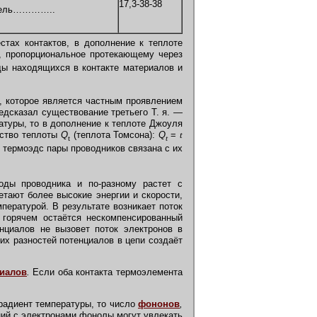
17,3-38-38
пель…………..
стах контактов, в дополнение к теплоте
, пропорциональное протекающему через
ы находящихся в контакте материалов и
), которое является частным проявлением
едсказал существование третьего Т. я. —
туры, то в дополнение к теплоте Джоуля
ество теплоты
Q
(теплота Томсона):
Q
=
t
t
t
термоэдс пары проводников связана с их
ды проводника и по-разному растет с
етают более высокие энергии и скорости,
пературой. В результате возникает поток
 горячем остаётся нескомпенсированный
нциалов не вызовет поток электронов в
их разностей потенциалов в цепи создаёт
циалов
.
Если оба контакта термоэлемента
радиент температуры, то число
фононов
,
ний с электронами фонолы могут увлекать