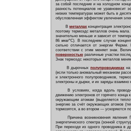
за собой последние и на холодном конце
разность потенциалов не уравновесит э
низких температурах может быть в десят
обусловленная эффектом увлечения эле
В
металлах
концентрация электроно
поэтому термоэдс металлов очень мала.
значительно меньше и зависит от темпер
86
мкв/
°С)
.
В последнем случае концентр
сильно отличается от энергии Ферми.
соответствии с этим меняет знак. Вел
поверхностью
различные участки после
Знак термоэдс некоторых металлов меняе
В дырочных
полупроводниках
на 
(если только аномальный механизм рассе
и электронного полупроводников, терм
электроны и дырки, и их заряды взаимно
В условиях, когда вдоль проводни
движению электронов от горячего конца 
окружающим атомам (выделяется теплота
энергию за счёт окружающих атомов (те
тормозятся, а во втором — ускоряются п
Причина возникновения явления Пе
энергетического спектра (зонной структ
При переходе из одного проводника в д