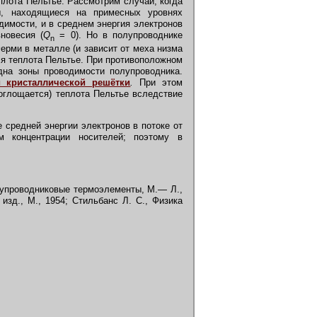
плота Пельтье. Рассмотрим случай, когда
ы, находящиеся на примесных уровнях
димости, и в среднем энергия электронов
новесия (
Q
= 0). Но в полупроводнике
n
ерми в металле (и зависит от меха низма
ся теплота Пельтье. При противоположном
дна зоны проводимости полупроводника.
й кристаллической решётки
.
При этом
оглощается) теплота Пельтье вследствие
 средней энергии электронов в потоке от
м концентрации носителей; поэтому в
олупроводниковые термоэлементы, М.— Л.,
изд., М., 1954; Стильбанс Л. С., Физика