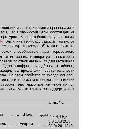
пловыми и электрическими процессами в
 том, что в замкнутой цепи, состоящей из
пературах. В простейшем случае, когда
ой
.
Величина термоэдс зависит только от
 температур термоэдс
Е
можно считать
ческой способностью пары (термосилой,
е от интервала температур; в некоторых
сплавов по отношению к Pb для интервала
). Однако цифры, приведённые в таблице,
лежащим за пределами чувствительности
иала. На этом свойстве термоэдс основан
 одного и того же материала при наличии
 стороны, эдс термопары не меняется при
ительные места контактов поддерживают
a
, мкв/°С
атрий …………Палл адий
-4,4-4,4-6,5-
8,9-13,8-20,8-
мель………..Нихром…………
68,0+24+18+2-