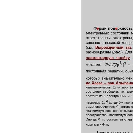
Ф
е
рми пов
е
рхность
электронных состоянии 
ответственны электроны
связано с высокой конце
(см.
Вырожденный газ
разнообразны (
рис.
). Дл
элементарную ячейку
3
металле: 2
W
/
(2
p
)
=
F
постоянная решётки, об
которых значительно мен
де Хааза – ван Альфен
квазиимпульсов. Если занятые
состояния свободны, то така
состоит из 3 электронных и 
периодом 2
p
b,
где
b –
произ
самопересечениями), которые
квазиимпульсов, она называе
пространства квазиимпульсов, 
Иногда Ф. п. состоит из откр
нормали к Ф. п.
Геометрические хара