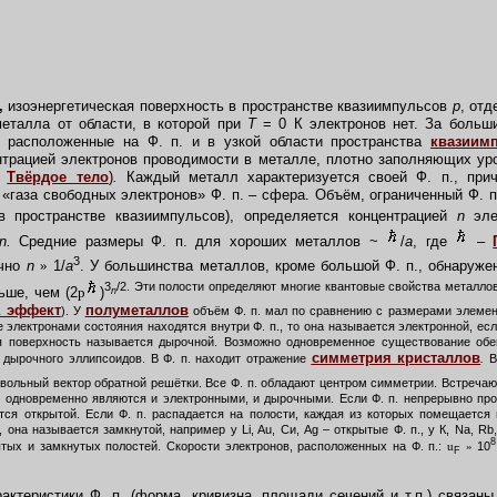
,
изоэнергетическая поверхность в пространстве квазиимпульсов
р
, от
металла от области, в которой при
Т
= 0 К электронов нет. За больш
, расположенные на Ф. п. и в узкой области пространства
квазиим
нтрацией электронов проводимости в металле, плотно заполняющих ур
,
Твёрдое тело
)
.
Каждый металл характеризуется своей Ф. п., при
я «газа свободных электронов» Ф. п. – сфера. Объём, ограниченный Ф. 
в пространстве квазиимпульсов), определяется концентрацией
n
эле
n.
Средние размеры Ф. п. для хороших металлов ~
/
a
, где
–
3
ычно
n
»
1/
a
. У большинства металлов, кроме большой Ф. п., обнаруж
3
/2. Эти полости определяют многие квантовые свойства металло
ьше, чем (2
p
)
n
а эффект
полуметаллов
). У
объём Ф. п. мал по сравнению с размерами элемен
 электронами состояния находятся внутри Ф. п., то она называется электронной, есл
я поверхность называется дырочной. Возможно одновременное существование обеи
симметрия кристаллов
1 дырочного эллипсоидов. В Ф. п. находит отражение
.
В 
вольный вектор обратной решётки. Все Ф. п. обладают центром симметрии. Встречают
 одновременно являются и электронными, и дырочными. Если Ф. п. непрерывно про
тся открытой. Если Ф. п. распадается на полости, каждая из которых помещается
она называется замкнутой, например у Li, Au, Си, Ag – открытые Ф. п., у К, Na, Rb, C
8
ытых и замкнутых полостей. Скорости электронов, расположенных на Ф. п.:
u
»
10
F
ктеристики Ф. п. (форма, кривизна, площади сечений и т.п.) связан