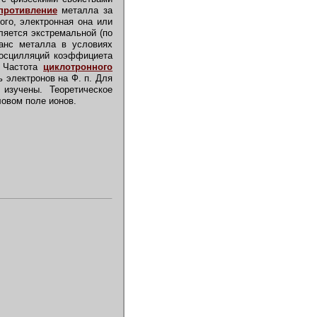
противление
металла за
того, электронная она или
ляется экстремальной (по
данс металла в условиях
 осцилляций коэффициета
. Частота
циклотронного
ь электронов на Ф. п. Для
изучены. Теоретическое
ловом поле ионов.