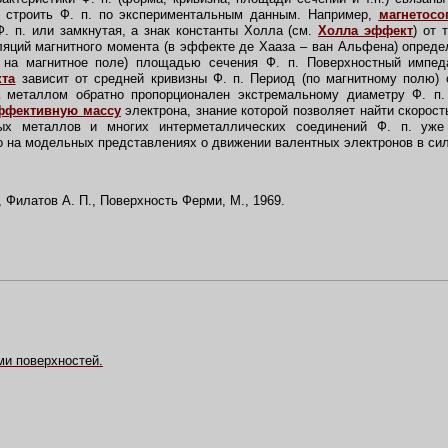
т строить Ф. п. по экспериментальным данным. Например,
магнетосо
 Ф. п. или замкнутая, а знак константы Холла (см.
Холла эффект
)
от 
яций магнитного момента (в эффекте де Хааза – ван Альфена) опреде
 на магнитное поле) площадью сечения Ф. п. Поверхностный импе
кта
зависит от средней кривизны Ф. п. Период (по магнитному полю)
металлом обратно пропорционален экстремальному диаметру Ф. п
ффективную массу
электрона, знание которой позволяет найти скорост
ых металлов и многих интерметаллических соединений Ф. п. уже 
но на модельных представлениях о движении валентных электронов в си
, Филатов А. П., Поверхность Ферми, М., 1969.
и поверхностей.