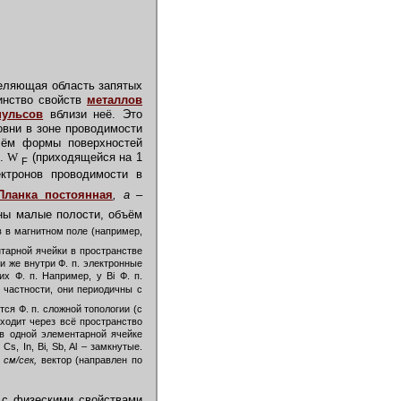
деляющая область запятых
инство свойств
металлов
пульсов
вблизи неё. Это
овни в зоне проводимости
чём формы поверхностей
п.
W
(приходящейся на 1
F
ктронов проводимости в
Планка постоянная
, а –
ены малые полости, объём
в в магнитном поле (например,
тарной ячейки в пространстве
и же внутри Ф. п. электронные
х Ф. п. Например, у Bi Ф. п.
частности, они периодичны с
ся Ф. п. сложной топологии (с
ходит через всё пространство
 в одной элементарной ячейке
s, In, Bi, Sb, Al – замкнутые.
см/сек,
вектор (направлен по
ы с физескими свойствами