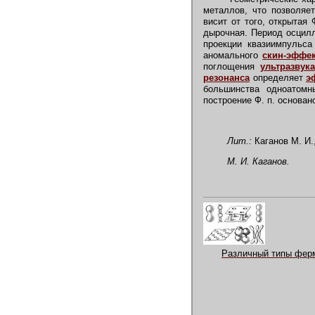
металлов, что позволяе
висит от того, открытая
дырочная. Период осцилл
проекции квазиимпульса
аномального
скин-эффе
поглощения
ультразвука
резонанса
определяет
э
большинства одноатомн
построение Ф. п. основа
Лит.:
Каганов М. И.
М. И. Каганов.
Различный типы ферм