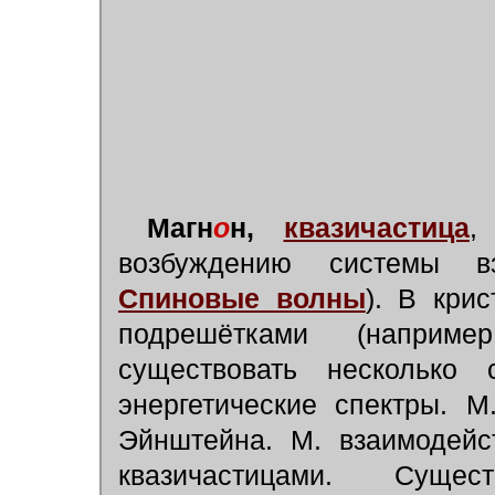
Магн
о
н,
квазичастица
,
возбуждению системы в
Спиновые волны
). В кри
подрешётками (например
существовать несколько
энергетические спектры. 
Эйнштейна. М. взаимодейс
квазичастицами. Суще