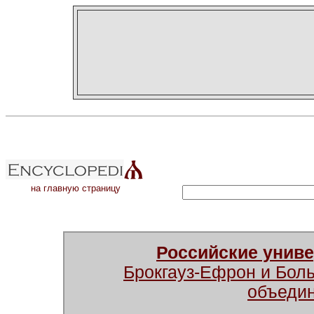
на главную страницу
Российские унив
Брокгауз-Ефрон и Бол
объеди