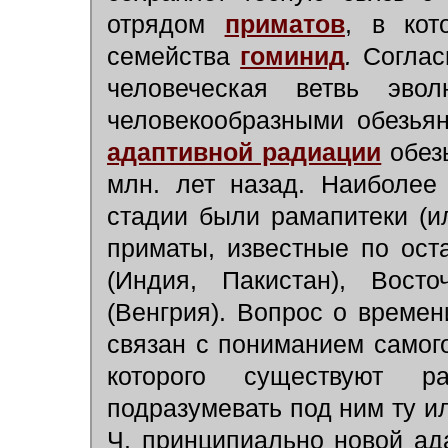
отрядом
приматов
, в кот
семейства
гоминид
.
Согласн
человеческая ветвь эво
человекообразными обезья
адаптивной радиации
обез
млн. лет назад. Наиболее
стадии были рамапитеки (и
приматы, известные по ост
(Индия, Пакистан), Вост
(Венгрия). Вопрос о време
связан с пониманием самого
которого существуют р
подразумевать под ним ту и
Ч. принципиально новой ад