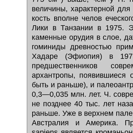
величины, характерной для
кость вполне челов еческог
Лики в Танзании в 1975. 
каменные орудия в слое, да
гоминиды древностью прим
Хадаре (Эфиопия) в 197
предшественников сов
архантропы, появившиеся о
быть и раньше), и палеоант
0,3—0,035 млн. лет. Ч. совр
не позднее 40 тыс. лет на
раньше. Уже в верхнем пале
Австралия и Америка. П
sapiens является кроманьо