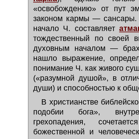
«освобождению» от пут эм
законом кармы — сансары.
начало Ч. составляет
атма
тождественный по своей в
духовным началом — брах
нашло выражение, опреде
понимание Ч. как живого су
(«разумной душой», в отли
души) и способностью к общ
В христианстве библейско
подобии бога», внутр
грехопадения, сочета
божественной и человечес