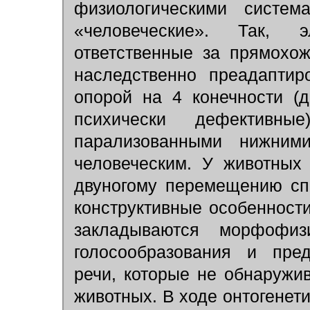
физиологическими систем
«человеческие». Так,
ответственные за прямохо
наследственно преадаптир
опорой на 4 конечности (
психически дефективн
парализованными нижними
человеческим. У животных 
двуногому перемещению сп
конструктивные особенност
закладываются морфофизи
голосообразования и пре
речи, которые не обнаружи
животных. В ходе онтогенети