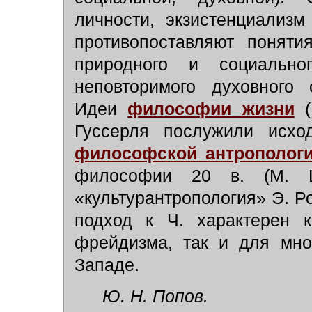
личности, экзистенциализ
противопоставляют поняти
природного и социальн
неповторимого духовного 
Идеи
философии жизни
(
Гуссерля послужили исхо
философской антрополог
философии 20 в. (М. Ш
«культурантропология» Э. Ро
подход к Ч. характерен к
фрейдизма, так и для мно
Западе.
Ю. Н. Попов.