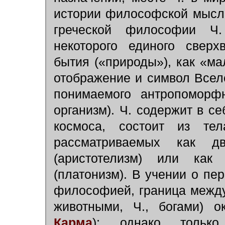
истории философской мысли
греческой философии Ч.
некоторого единого сверх
бытия («природы»), как «м
отображение и символ Всел
понимаемого антропоморф
организм). Ч. содержит в с
космоса, состоит из те
рассматриваемых как д
(аристотелизм) или как
(платонизм). В учении о пе
философией, граница межд
животными, Ч., богами) о
Карма
); однако тольк