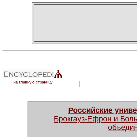
на главную страницу
Российские унив
Брокгауз-Ефрон и Бол
объеди