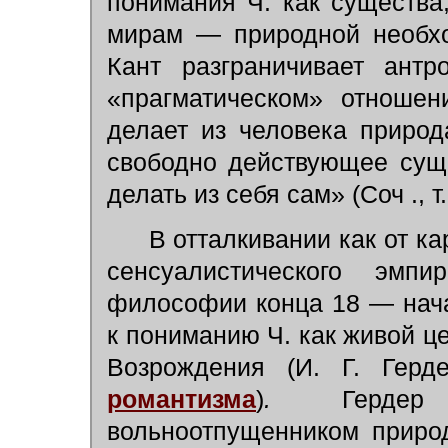
понимания Ч. как существ
мирам — природной необхо
Кант разграничивает антр
«прагматическом» отношени
делает из человека природа.
свободно действующее сущ
делать из себя сам» (Соч ., т. 
В отталкивании как от кар
сенсуалистического эм
философии конца 18 — нача
к пониманию Ч. как живой ц
Возрождения (И. Г. Герд
романтизма
)
.
Гердер 
вольноотпущенником природ