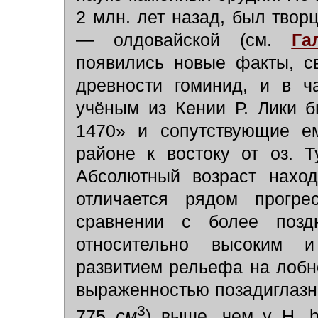
2 млн. лет назад, был тво
— олдовайской (см.
Га
появились новые факты, с
древности гоминид, и в ч
учёным из Кении Р. Лики 
1470» и сопутствующие ем
районе к востоку от оз. 
Абсолютный возраст наход
отличается рядом прогре
сравнении с более позд
относительно высоким 
развитием рельефа на лобн
выраженностью позадиглазн
3
775
см
) выше, чем у Н. h