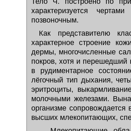
Тело Ч. построено по при
характеризуется чертам
позвоночным.
Как представителю кл
характерное строение кож
дермы, многочисленные сал
покров, хотя и перешедший 
в рудиментарное состояни
лёгочный тип дыхания, чет
эритроциты, выкармливани
молочными железами. Вына
организме сопровождается в
высших млекопитающих, спе
Млекопитающие облада