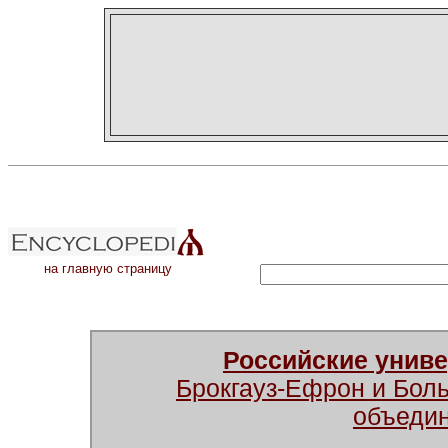
на главную страницу
Российские унив
Брокгауз-Ефрон и Бол
объеди