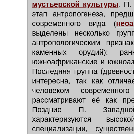
мустьерской культуры
.
П. 
этап антропогенеза, пред
современного вида (
неоа
выделены несколько груп
антропологическим призна
каменных орудий): ра
южноафриканские и южноаз
Последняя группа (древнос
интересна, так как отлич
человеком современног
рассматривают её как пр
Поздние П. Запад
характеризуются высок
специализации, существе