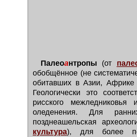
Палео
а
нтропы
(от
палео
обобщённое (не систематич
обитавших в Азии, Африке
Геологически это соответ
рисского межледниковья 
оледенения. Для ранн
позднеашельская археолог
культура
), для более п