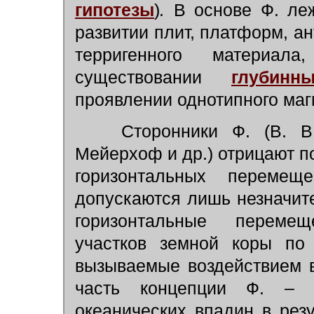
гипотезы
)
.
В основе Ф. леж
развитии плит, платформ, ан
терригенного материал
существовании
глубинн
проявлении однотипного магм
Сторонники Ф. (В. В.
Мейерхоф и др.) отрицают 
горизонтальных перемещ
допускаются лишь незначит
горизонтальные переме
участков земной коры по 
вызываемые воздействием 
часть концепции Ф. – 
океанических впадин в рез