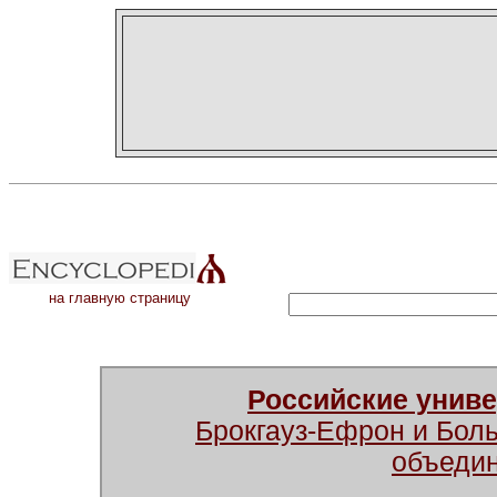
на главную страницу
Российские унив
Брокгауз-Ефрон и Бол
объеди