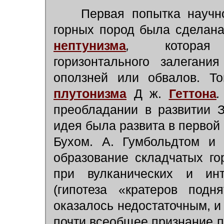
Первая попытка научно
горных пород была сделана 
нептунизма
,
которая р
горизонтального залегани
оползней или обвалов. То
плутонизма
Д ж.
Геттона
.
преобладании в развитии 
идея была развита в первой 
Бухом. А. Гумбольдтом и 
образование складчатых г
при вулканических и интр
(гипотеза «кратеров подн
оказалось недостаточным, и 
почти всеобщее признание 