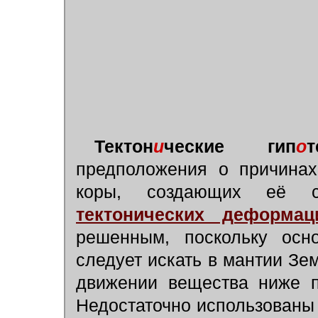
Тектон
и
ческие гип
о
т
предположения о причина
коры, создающих её с
тектонических деформац
решенным, поскольку осно
следует искать в мантии Зе
движении вещества ниже п
Недостаточно использованы