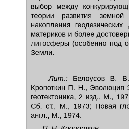
выбор между конкурирующ
теории развития земной
накопления геодезических
материков и более достовер
литосферы (особенно под о
Земли.
Лит.:
Белоусов В. В.,
Кропоткин П. Н., Эволюция 
геотектоника, 2 изд., М., 1
Сб. ст., М., 1973; Новая гл
англ., М., 1974.
П. Н. Кропоткин.