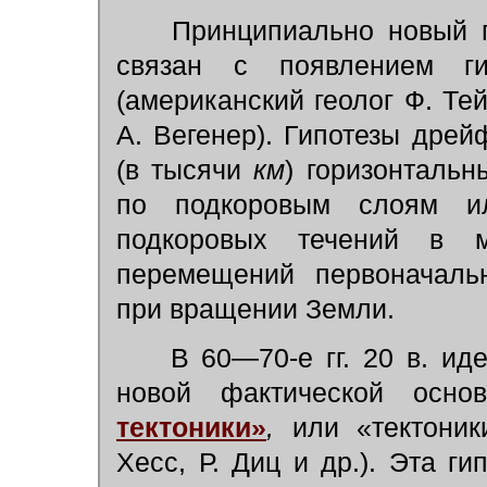
Принципиально новый по
связан с появлением ги
(американский геолог Ф. Те
А. Вегенер). Гипотезы дре
(в тысячи
км
) горизонталь
по подкоровым слоям и
подкоровых течений в м
перемещений первоначаль
при вращении Земли.
В 60—70-е гг. 20 в. ид
новой фактической ос
тектоники»
,
или «тектоник
Хесс, Р. Диц и др.). Эта г