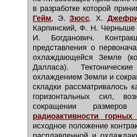
в разработке которой прин
Гейм
,
Э.
Зюсс
.
Х.
Джефр
Карпинский, Ф. Н. Черныше в
И. Богданович. Контрак
представления о первонач
охлаждающейся Земле (ко
Далласа). Тектоническ
охлаждением Земли и сокра
складки рассматривалось к
горизонтальных сил, в
сокращении размеров
радиоактивности горных
исходное положение контра
расплавленной и охлаждаю