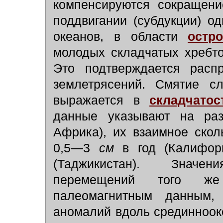
компенсируются сокращени
поддвигании (субдукции) о
океанов, в области
остр
молодых складчатых хребто
Это подтверждается расп
землетрясений. Смятие с
выражается в
складчато
данные указывают на разд
Африка), их взаимное ско
0,5—3
см
в год (Калифор
(Таджикистан). Значе
перемещений того же
палеомагнитным данным
аномалий вдоль срединноок