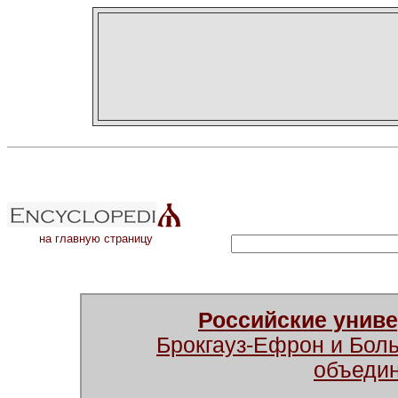
на главную страницу
Российские унив
Брокгауз-Ефрон и Бол
объеди