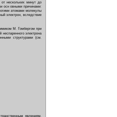
 от нескольких минут до
ми осн овными причинами:
многими атомами молекулы
нный электрон, вследствие
имиком М. Гомбергом при
й неспаренного электрона
нными структурами (см.
странственным явлениям,