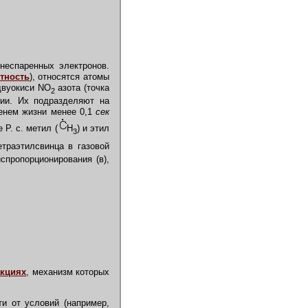
неспаренных электронов.
тность
), относятся атомы
двуокиси NO
азота (точка
2
мии. Их подразделяют на
менем жизни менее 0,1
сек
Р. с. метил (
Н
) и этил
3
траэтилсвинца в газовой
спропорционирования (в),
акциях
, механизм которых
и от условий (например,