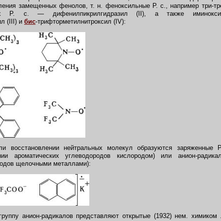
ления замещенных фенолов, т. н. феноксильные Р. с., например три-тре
х Р. с. — дифенилпикрилгидразил (II), а также иминокс
 (III) и
бис
-трифторметилнитроксил (IV):
 восстановлении нейтральных молекул образуются заряженные Р
нии ароматических углеводородов кислородом) или анион-радика
родов щелочными металлами):
уппу анион-радикалов представляют открытые (1932) нем. химиком