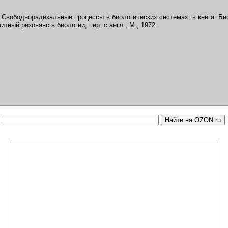
 Свободнорадикальные процессы в биологических системах, в книга: Био
тный резонанс в биологии, пер. с англ., М., 1972.