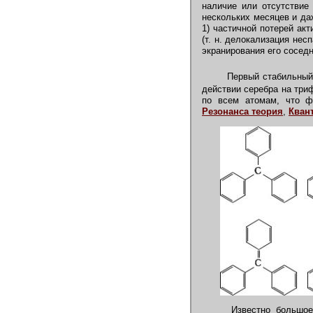
наличие или отсутствие
нескольких месяцев и да
1) частичной потерей ак
(т. н. делокализация нес
экранирования его сосед
Первый стабильный
действии серебра на три
по всем атомам, что ф
Резонанса теория
,
Кван
Известно большое