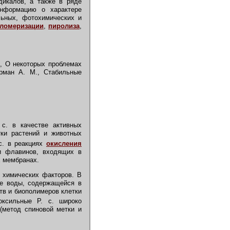
дикалов, а также в ряде
информацию о характере
льных, фотохимических и
еломеризации
,
пиролиза
,
., О некоторых проблемах
ерман А. М., Стабильные
 с. в качестве активных
тки растений и животных
с. в реакциях
окисления
 и флавинов, входящих в
х мембранах.
 химических факторов. В
зе воды, содержащейся в
ств и биополимеров клетки
оксильные Р. с. широко
(метод спиновой метки и