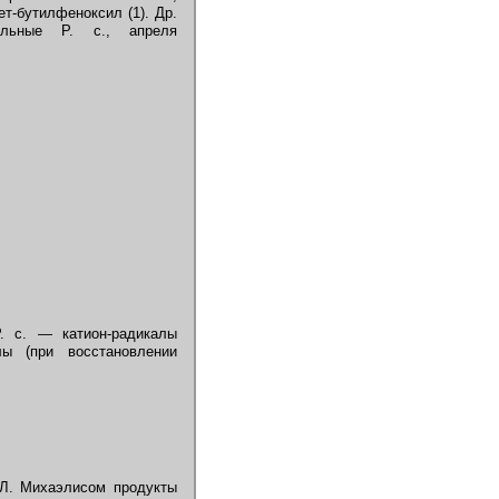
т-бутилфеноксил (1). Др.
ильные Р. с., апреля
. с. — катион-радикалы
лы (при восстановлении
 Л. Михаэлисом продукты