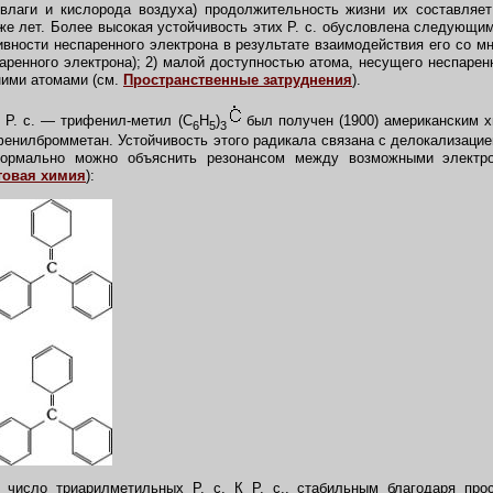
 влаги и кислорода воздуха) продолжительность жизни их составляет
же лет. Более высокая устойчивость этих Р. с. обусловлена следующи
тивности неспаренного электрона в результате взаимодействия его со 
паренного электрона); 2) малой доступностью атома, несущего неспаре
ними атомами (см.
Пространственные затруднения
).
 Р. с. — трифенил-метил (С
Н
)
был получен (1900) американским х
6
5
3
фенилбромметан. Устойчивость этого радикала связана с делокализацие
ормально можно объяснить резонансом между возможными электро
товая химия
):
 число триарилметильных Р. с. К Р. с., стабильным благодаря про