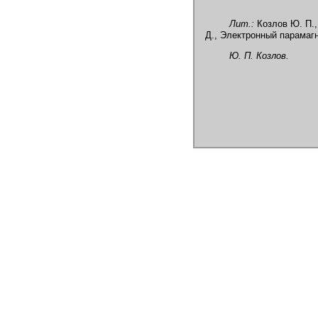
Лит.:
Козлов Ю. П.,
Д., Электронный парамагни
Ю. П. Козлов.