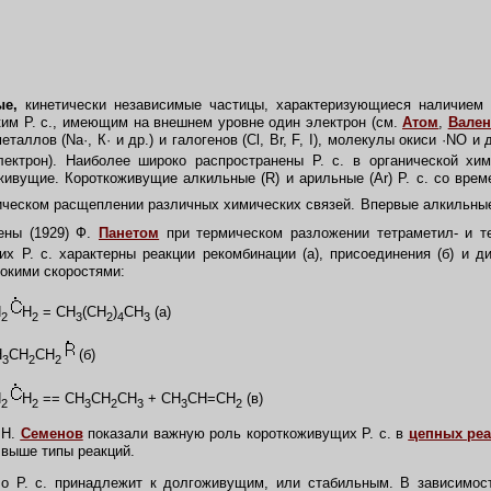
ые,
кинетически независимые частицы, характеризующиеся наличием 
ким Р. с., имеющим на внешнем уровне один электрон (см.
Атом
,
Вален
металлов (Na
·
, К
·
и др.) и галогенов (Cl, Br, F, I), молекулы окиси
·
NO и 
лектрон). Наиболее широко распространены Р. с. в органической хи
ивущие. Короткоживущие алкильные (R) и арильные (Ar) Р. с. со вре
ическом расщеплении различных химических связей. Впервые алкильные 
ены (1929) Ф.
Панетом
при термическом разложении тетраметил- и те
х Р. с. характерны реакции рекомбинации (а), присоединения (б) и ди
окими скоростями:
H
H
=
CH
(CH
)
CH
(а)
2
2
3
2
4
3
H
CH
CH
(б)
3
2
2
H
H
== CH
CH
CH
+ CH
CH=CH
(в)
2
2
3
2
3
3
2
 Н.
Семенов
показали важную роль короткоживущих Р. с. в
цепных ре
выше типы реакций.
 Р. с. принадлежит к долгоживущим, или стабильным. В зависимост