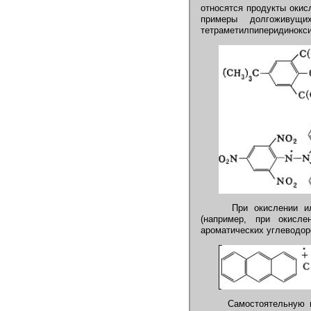
относятся продукты окис
примеры долгоживущи
тетраметилпиперидиноксил
При окислении или
(например, при окисле
ароматических углеводо
Самостоятельную гр