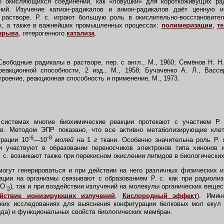
о окисляющихся соединений, как «ловушки» для короткоживущих ра
аний. Изучение катион-радикалов и анион-радикалов даёт ценную 
 растворе. Р. с. играют большую роль в окислительно-восстановите
ах, а также в важнейших промышленных процессах:
полимеризации
,
т
зрыва
, гетерогенного
катализа
.
Свободные радикалы в растворе, пер. с англ., М., 1960; Семёнов Н. Н
реакционной способности, 2 изд., М., 1958; Бучаченко А. Л., Васс
роение, реакционная способность и применение, М., 1973.
 системах многие биохимические реакции протекают с участием Р.
в. Методом ЭПР показано, что все активно метаболизирующие кле
-6
-8
трации 10
—10
молей
на 1
г
ткани. Особенно значительна роль Р. 
ни участвуют в образовании переносчиков электронов типа хинонов
. с. возникают также при перекисном окислении липидов в биологически
огут генерироваться и при действии на него различных физических и
иации на организмы связывают с образованием Р. с. как при радиоли
HO
·
), так и при воздействии излучений на молекулы органических веще
2
ействие ионизирующих излучений
,
Кислородный эффект
). Имин
ких исследованиях для выяснения конфигурации белковых мол екул 
нда) и функциональных свойств биологических мембран.