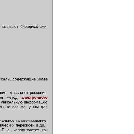
называют бирадикалами;
икалы, содержащие более
ия, масс-спектроскопия,
ивен метод
электронного
ёт уникальную информацию
данные весьма ценны для
альное галогенирование,
ческих перекисей и др.),
Р. с. используются как