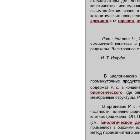
стабилизаторы для легк
кинетических исследов
взаимодействия ионов в
каталитических процесс
крекинга
,< i>
горения
,
в
Лит.:
Уоллинг Ч., 
химической кинетики и 
радикалы. Электронное ст
Н. Т. Иоффе.
В биологических
промежуточных продукто
содержат Р. с. в концен
биологического
, где о
мембранные структуры. Р
В организме Р. с. м
частности, влияние рад
клетках (радикалы
·
ОН, 
(см.
Биологическое д
применяют в биохимичес
метод парамагнитного зо