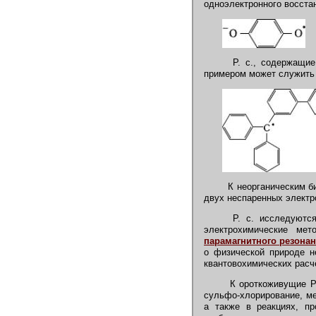
одноэлектронного восста
Р. с., содержащие 
примером может служить
К неорганическим би
двух неспаренных электр
Р. с. исследуются 
электрохимические ме
парамагнитного резонан
о физической природе н
квантовохимических расч
К ороткоживущие Р. 
сульфо-хлорирование, ме
а также в реакциях, п