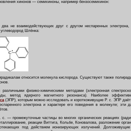
новления хинонов — семихиноны, например бензосемихинон:
два не взаимодействующих друг с другом неспаренных электрона, 
 углеводород Шлёнка:
радикалам относится молекула кислорода. Существуют также полирад
онов.
различными физико-химическими методами (электронная спектроскоп
тоды, метод ядерного магнитного резонанса). Наиболее эффект
са
(ЭПР), которым можно исследовать и короткоживущие Р. с. ЭПР да
еспаренного электрона и характере его поведения в молекуле; эти 
ётов.
с. — промежуточные частицы во многих органических реакциях (радик
таллирование, реакции Виттига, Кольбе, Коновалова, разложение органи
ротекающих под действием ионизирующих излучений. Долгоживущие 