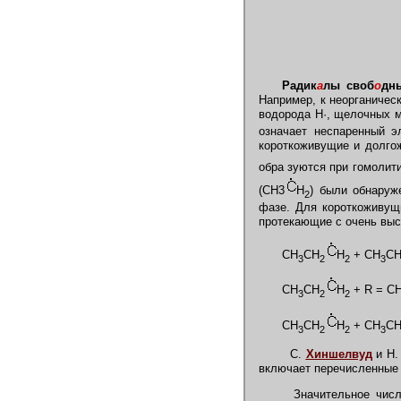
Радик
а
лы своб
о
дн
Например, к неорганичес
водорода Н
·
, щелочных 
означает неспаренный э
короткоживущие и долгож
обра зуются при гомолит
(СН3
Н
) были обнаруж
2
фазе. Для короткоживущи
протекающие с очень выс
CH
CH
H
+ CH
C
3
2
2
3
CH
CH
H
+ R = C
3
2
2
CH
CH
H
+ CH
C
3
2
2
3
С.
Хиншелвуд
и Н.
включает перечисленные 
Значительное число