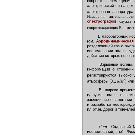
скорость перемещения 
электрический сигнал, к
электронная аппаратура
Измерения интенсивност
спектрографов
служат и
сопровождающих В., имеет 
В лабораторных иссл
(см.
Аэродинамическая
разделяющей газ с высок
исследовании волн в уд
действие которых основа
Взрывные волны, ра
информации о строении
регистрируются высокоч
2
атмосферы (0,1
н/м
) ил
В. широко применяю
(упругие волны в земн
заключение о залегании 
и разработке месторожде
пл отин, дорог и тоннеле
Лит.:
Садовский М
исследований, в сб.: Физ