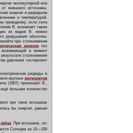
нергии молекулярной или
от внешнего источника.
ская энергия в разрядном
влением и температурой.
му проводнику, если сила
ление В. возникает также
один из видов В. можно
го разрушения оболочки,
оизойти при столкновении
нетическая энергия
тел
, возникающей в момент
 результате столкновения
том давления составляют
лектрические разряды в
Земли крупных
метеоритов
ита
(1907) произошёл В.,
 ещё большее количество
яся при таких вспышках
лась бы энергия, равная
 звёзд
. При вспышках, по-
чается Солнцем за 10—100