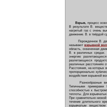
Взрыв,
процесс осво
В результате В. вещест
нагретый газ с очень в
движение. В. в твёрдой 
Порожденное В. дви
называют
взрывной вол
область, охваченная дви
В. в различных средах. 
энергию разлетающихся
разлетающихся продукт
различных расстояниях о
Расстояния, на которых 
пропорционально кубичес
воздействия взрывной во
Разнообразные вид
Типичными примерами
способностью к быстром
теплоты. Для взрывчатых
При сравнительно низкой
течение длительного вр
взрывчатым веществом