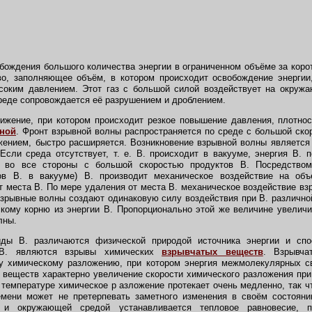
бождения большого количества энергии в ограниченном объёме за коро
во, заполняющее объём, в котором происходит освобождение энергии
ысоким давлением. Этот газ с большой силой воздействует на окруж
среде сопровождается её разрушением и дроблением.
жение, при котором происходит резкое повышение давления, плотнос
ной
. Фронт взрывной волны распространяется по среде с большой скор
жением, быстро расширяется. Возникновение взрывной волны являетс
Если среда отсутствует, т. е. В. происходит в вакууме, энергия В. 
 во все стороны с большой скоростью продуктов В. Посредство
ов В. в вакууме) В. производит механическое воздействие на объ
т места В. По мере удаления от места В. механическое воздействие вз
взрывные волны создают одинаковую силу воздействия при В. различно
кому корню из энергии В. Пропорционально этой же величине увелич
лны.
ы В. различаются физической природой источника энергии и спо
 В. являются взрывы химических
взрывчатых веществ
. Взрывча
у химическому разложению, при котором энергия межмолекулярных с
 веществ характерно увеличение скорости химического разложения пр
 температуре химическое р азложение протекает очень медленно, так ч
емени может не претерпевать заметного изменения в своём состоян
 и окружающей средой устанавливается тепловое равновесие, п