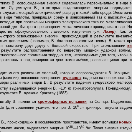
ипах В. освобожденная энергия содержалась первоначально в виде э
тве. Существуют В., в которых выделяющаяся энергия подводится 
т служить мощный электрический разряд в какой-либо среде. Электриче
в виде теплоты, превращая среду в ионизованный газ с высокими да
исходит при протекании мощного электрического тока по металлическо
точной для быстрого превращения металлического проводника в пар. Яв
щество сфокусированного лазерного излучения (см.
Лазер
). Как 
быстрого освобождения энергии, происходящий в результате внезапно
ким давлением (например, В. баллона со сжатым газом). В. может пр
я навстречу друг другу с большой скоростью. При столкновении
ки
 результате распространения по веществу мощной ударной волны
относительного сближения твёрдых тел, необходимые для того, чтобы в
вратилось в пар, измеряются десятками
км/сек
, развивающиеся при э
ит много различных явлений, которые сопровождаются В. Мощные э
ы (молнии), внезапное извержение
вулканов
, падение на поверхность 
меры различных видов В. В результате падения
Тунгусского метеор
7
еству выделившейся энергии В.
~
10
т
тринитротолуола. По-видимому,
езультате В. вулкана Кракатау (1883).
штабу В. являются
хромосферные вспышки
на Солнце. Выделяюща
6
дж
(для сравнения укажем, что при В. 10
т
тринитро толуола выдели
 В., происходящих в космическом пространстве, имеют вспышки
новых
38
39
ольких часов, выделяется энергия 10
—10
дж
. Такая энергия излу