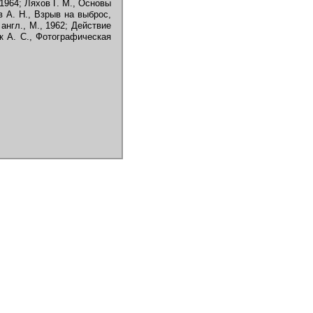
 1964; Ляхов Г. М., Основы
в А. Н., Взрыв на выброс,
англ., М., 1962; Действие
ик А. С., Фотографическая