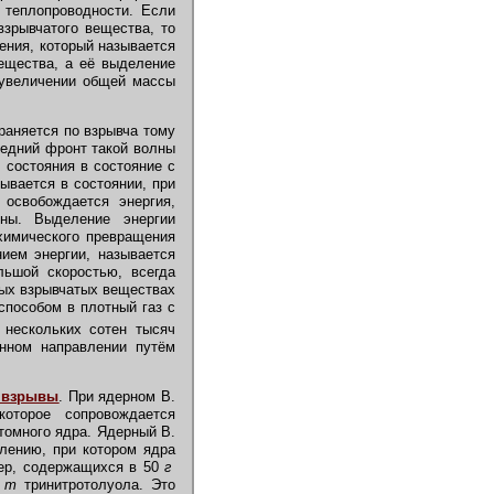
 теплопроводности. Если
зрывчатого вещества, то
ения, который называется
вещества, а её выделение
 увеличении общей массы
аняется по взрывча тому
редний фронт такой волны
 состояния в состояние с
ывается в состоянии, при
 освобождается энергия,
ны. Выделение энергии
 химического превращения
ием энергии, называется
льшой скоростью, всегда
дых взрывчатых веществах
способом в плотный газ с
 нескольких сотен тысяч
ённом направлении путём
 взрывы
. При ядерном В.
оторое сопровождается
томного ядра. Ядерный В.
лению, при котором ядра
дер, содержащихся в 50
г
0
т
тринитротолуола. Это