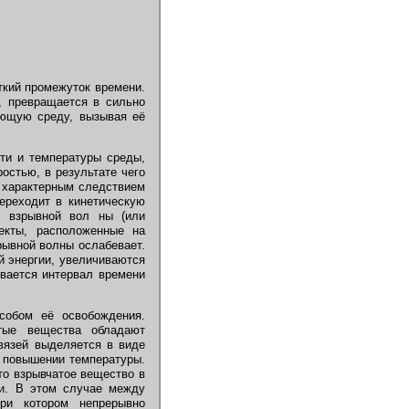
ткий промежуток времени.
, превращается в сильно
ающую среду, вызывая её
ти и температуры среды,
остью, в результате чего
я характерным следствием
переходит в кинетическую
м взрывной вол ны (или
екты, расположенные на
рывной волны ослабевает.
й энергии, увеличиваются
ивается интервал времени
собом её освобождения.
тые вещества обладают
вязей выделяется в виде
и повышении температуры.
то взрывчатое вещество в
ии. В этом случае между
ри котором непрерывно