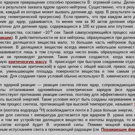
то ядерное превращение способно произвести В. огромной силы. Деле
 в результате захвата ядром одного нейтрона. Существенно, что в рез
ов, каждый из которых может вызвать деление др. ядер. В результате ч
кону геометрической прогрессии). Если принять, что при каждом акте 
ние др. ядер, удваивается, то менее чем за 90 актов деления обра
таточно для деления ядер, содержащихся в 100
кг
урана или плутония
-6
ва вещества, составит
~
10
сек.
Такой самоускоряющийся процесс наз
акции
). В действительности не все нейтроны, образующиеся при делен
ество делящегося вещества мало, то большая часть нейтронов бу
еления. В делящемся веществе всегда имеется небольшое количест
 развивается лишь в том случае, когда число вновь образующихся не
рые не производят деления. Такие условия создаются, когда мас
емую
критическую массу
. В. происходит при быстром соединении отд
части меньше критической) в одно целое с общей массой, превос хо
ии, уменьшающем площадь поверхности вещества и тем самым у
нов. Для создания таких условий обычно используют В. химического вз
 ядерной реакции — реакция синтеза лёгких ядер, сопровождающая
Силы отталкивания одноимённых электрических зарядов (все ядр
епятствуют протеканию реакции синтеза, поэтому для эффективного яде
ть высокой энергией. Такие условия могут быть созданы нагреванием 
этим процесс синтеза, протекающий при высокой температуре, называют
2
ия (изотопа водорода
H) освобождается почти в 3 раза больше энергии,
я для синтеза т емпература достигается при ядерном В. урана или 
 и том же устройстве делящееся вещество и изотопы водорода, то 
ультатом которой будет В. огромной силы. Помимо мощной взрыв
ным испусканием света и проникающей радиации (см.
Поражающие фак