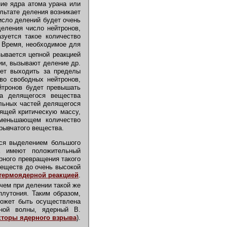
ние ядра атома урана или
ультате деления возникает
исло делений будет очень
деления число нейтронов,
зуется такое количество
. Время, необходимое для
ывается цепной реакцией
ии, вызывают деление др.
дет выходить за пределы
во свободных нейтронов,
йтронов будет превышать
са делящегося вещества
ельных частей делящегося
дящей критическую массу,
меньшающем количество
рывчатого вещества.
ся выделением большого
а имеют положительный
рного превращения такого
веществ до очень высокой
термоядерной реакцией
.
 чем при делении такой же
плутония. Таким образом,
может быть осуществлена
ной волны, ядерный В.
торы ядерного взрыва
).