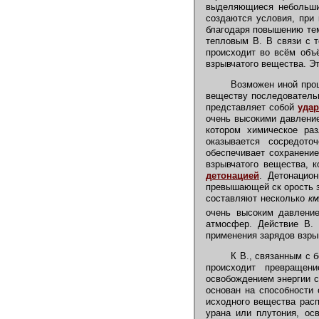
выделяющиеся небольшие
создаются условия, при
благодаря повышению тем
тепловым В. В связи с т
происходит во всём объ
взрывчатого вещества. Э
Возможен иной проце
веществу последовательн
представляет собой
уда
очень высокими давление
котором химическое раз
оказывается сосредот
обеспечивает сохранение
взрывчатого вещества, 
детонацией
. Детонацио
превышающей ск орость з
составляют несколько
км
очень высоким давлени
атмосфер. Действие В. 
применения зарядов взры
К В., связанным с 
происходит превращен
освобождением энергии с
основан на способности
исходного вещества рас
урана или плутония, ос