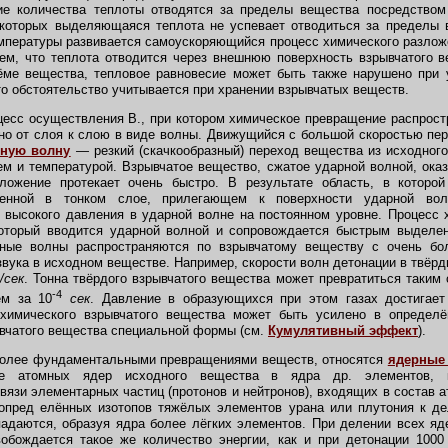
 количества теплоты отводятся за пределы вещества посредством
 которых выделяющаяся теплота не успевает отводиться за пределы в
пературы развивается самоускоряющийся процесс химического разлож
ем, что теплота отводится через внешнюю поверхность взрывчатого 
ёме вещества, тепловое равновесие может быть также нарушено при
то обстоятельство учитывается при хранении взрывчатых веществ.
сс осуществления В., при котором химическое превращение распростр
о от слоя к слою в виде волны. Движущийся с большой скоростью пе
рную волну
—
резкий (скачкообразный) переход вещества из исходного
м и температурой. Взрывчатое вещество, сжатое ударной волной, оказ
ложение протекает очень быстро. В результате область, в которой
оченной в тонком слое, прилегающем к поверхности ударной вол
 высокого давления в ударной волне на постоянном уровне. Процесс
который вводится ударной волной и сопровождается быстрым выделен
нные волны распространяются по взрывчатому веществу с очень бо
вука в исходном веществе. Например, скорости волн детонации в твёр
/сек
. Тонна твёрдого взрывчатого вещества может превратиться таким 
-4
ем за 10
сек
. Давление в образующихся при этом газах достигает
химического взрывчатого вещества может быть усилено в определ
вчатого вещества специальной формы (см.
Кумулятивный эффект
).
более фундаментальными превращениями веществ, относятся
ядерные
ие атомных ядер исходного вещества в ядра др. элементов, к
вязи элементарных частиц (протонов и нейтронов), входящих в состав а
 опред елённых изотопов тяжёлых элементов урана или плутония к де
падаются, образуя ядра более лёгких элементов. При делении всех я
вобождается такое же количество энергии, как и при детонации 100