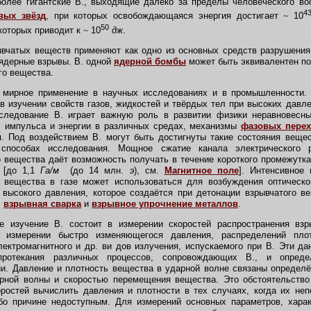
более гигантские В., выходящие далеко за пределы человеческого в
4
вых звёзд
, при которых освобождающаяся энергия достигает
~
10
50
 которых приводит к
~
10
дж
.
вчатых веществ применяют как одно из основных средств разрушени
ядерные взрывы. В. одной
ядерной бомбы
может быть эквивалентен по 
го вещества.
ирное применение в научных исследованиях и в промышленности. В
 в изучении свойств газов, жидкостей и твёрдых тел при высоких давле
сследование В. играет важную роль в развитии физики неравновесн
, импульса и энергии в различных средах, механизмы
фазовых пере
п. Под воздействием В. могут быть достигнуты такие состояния веще
способах исследования. Мощное сжатие канала электрического 
о вещества даёт возможность получать в течение короткого промежутк
и [до 1,1
Га/м
(до 14 млн.
э
), см.
Магнитное поле
]. Интенсивное 
о вещества в газе может использоваться для возбуждения оптическог
 высокого давления, которое создаётся при детонации взрывчатого 
,
взрывная сварка
и
взрывное упрочнение металлов
.
изучение В. состоит в измерении скоростей распространения взр
 измерении быстро изменяющегося давления, распределений плот
лектромагнитного и др. ви дов излучения, испускаемого при В. Эти д
протекания различных процессов, сопровождающих В., и опреде
и. Давление и плотность вещества в ударной волне связаны определ
рной волны и скоростью перемещения вещества. Это обстоятельство 
ростей вычислить давления и плотности в тех случаях, когда их не
ибо причине недоступным. Для измерений основных параметров, хара