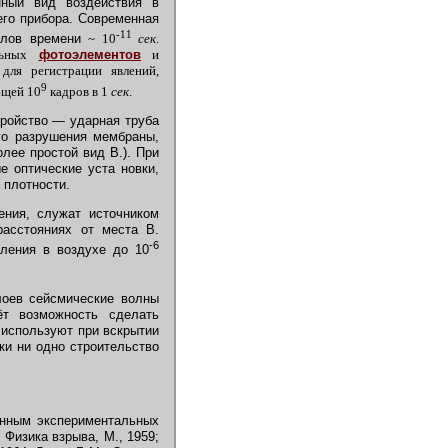
нный вид воздействия в
го прибора. Современная
-11
валов времени
~ 10
сек
.
альных
фотоэлементов
и
ля регистрации явлений,
9
ющей 10
кадров в 1
сек
.
ройство — ударная труба
ого разрушения мембраны,
лее простой вид В.). При
 оптические уста новки,
 плотности.
ния, служат источником
асстояниях от места В.
-6
вления в воздухе до 10
оев сейсмические волны
ёт возможность сделать
 используют при вскрытии
ки ни одно строительство
анным экспериментальных
 Физика взрыва, М., 1959;