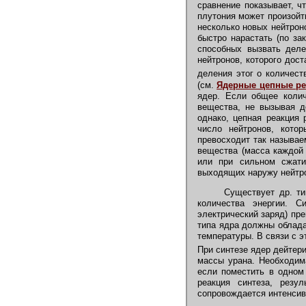
сравнение показывает, ч
плутония может произойти
несколько новых нейтрон
быстро нарастать (по за
способных вызвать деле
нейтронов, которого дос
деления этог о количест
(см.
Ядерные цепные ре
ядер. Если общее колич
вещества, не вызывая д
однако, цепная реакция
число нейтронов, кото
превосходит так называ
вещества (масса каждой 
или при сильном сжат
выходящих наружу нейтро
Существует др. тип
количества энергии. 
электрический заряд) пр
типа ядра должны облада
температуры. В связи с 
При синтезе ядер дейтер
массы урана. Необходима
если поместить в одном
реакция синтеза, рез
сопровождается интенсив