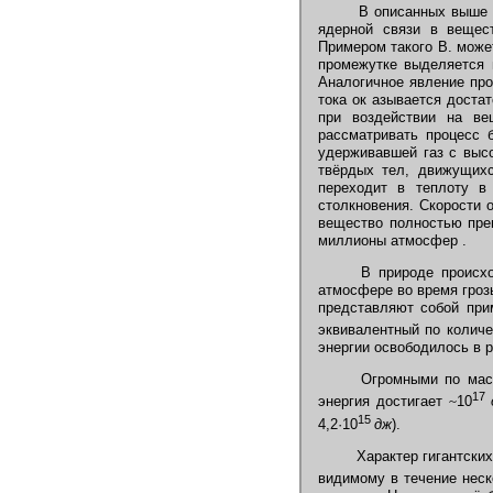
В описанных выше т
ядерной связи в вещес
Примером такого В. може
промежутке выделяется 
Аналогичное явление про
тока ок азывается доста
при воздействии на ве
рассматривать процесс 
удерживавшей газ с высо
твёрдых тел, движущихс
переходит в теплоту в
столкновения. Скорости 
вещество полностью пре
миллионы атмосфер .
В природе происход
атмосфере во время гроз
представляют собой при
эквивалентный по колич
энергии освободилось в р
Огромными по мас
17
энергия достигает
~
10
15
4,2
·
10
дж
).
Характер гигантских
видимому в течение неск