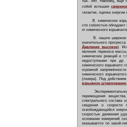
тыс. лет. Наконец, ещё 
собой вспышки
сверхно
галактик, оценка энергии
В. химических взры
спо собностью обладают 
т
химического взрывчато
В. нашли широкое м
значительного прогресса
Давление высокое
). И
явления переноса массы
химических реакций и т.
недоступными при др. 
химического взрывчато г
огромной напряжённост
химического взрывчатог
(лазера). Под действием
взрывное штампование
Экспериментальное 
перемещения вещества,
спектрального состава э
сведения о скорости 
освобождающейся энерги
скоростью движения уда
основании измерений ско
оказывается по какой-л