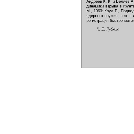
Андреев К. К. и Беляев А.
динамики взрыва в грунта
М., 1963: Коул Р., Подво
ядерного оружия, пер. с 
регистрация быстропроте
К. Е. Губкин.