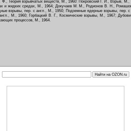
 Ф., Теория взрывчатых веществ, М., 1960: Покровский Г. И., Взрыв, М.,
х и жидких средах, М., 1964; Докучаев М. М., Родионов В. Н., Ромашо
дные взрывы, пер. с англ., М., 1950; Подземные ядерные взрывы, пер. с 
англ., М., 1960; Горбацкий В. Г., Космические взрывы, М., 1967; Дубов
кающих процессов, М., 1964.