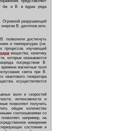
оображения, представляют
3
дж
, и В. в ядрах ряда
я. Огромной разрушающей
энергии В. десятков млн.
. позволили достигнуть
ниях и температурах (см.
ых процессов, изучающей
ходов
вещества, кинетику
ств, которые оказываются
разряда посредством В.
а времени магнитные поля
испускание света при В.
о квантового генератора
вещества, осуществляются
ывных волн и скоростей
ности, интенсивности и
анные позволяют получить
лить общее количество
ёнными соотношениями со
позволяет, например, на
посредственное измерение
ктеризующих состояние и