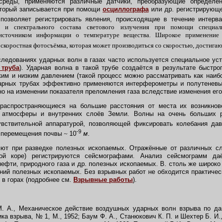
среды, применяются различные датчики, преобразующие определе
оторый записывается при помощи
осциллографа
или др. регистрирующе
 позволяет регистрировать явления, происходящие в течение интер
и и спектрального состава светового излучения при помощи специ
сточником информации о температуре вещества. Широкое применение д
скоростная фотосъёмка, которая может производиться со скоростью, достига
едованиях ударных волн в газах часто используется специальное уст
 труба
). Ударная волна в такой трубе создаётся в результате быстр
им и низким давлением (такой процесс можно рассматривать как наибо
арных трубах эффективно применяются интерферометры и полутеневые
но на изменении показателя преломления газа вследствие изменения его
спространяющиеся на большие расстояния от места их возникнове
 атмосферы и внутренних слоёв Земли. Волны на очень больших р
увствительной аппаратурой, позволяющей фиксировать колебания да
-9
и перемещения почвы
~
10
м
.
т при разведке полезных ископаемых. Отражённые от различных сл
ой коре) регистрируются сейсмографами. Анализ сейсмограмм да
нефти, природного газа и др. полезных ископаемых. В. столь же широко
ний полезных ископаемых. Без взрывных работ не обходится практичес
й в горах (подробнее см.
Взрывные работы
).
. А., Механическое действие воздушных ударных волн взрыва по д
ика взрыва, № 1, М., 1952; Баум Ф. А., Станюкович К. П. и Шехтер Б. И.,