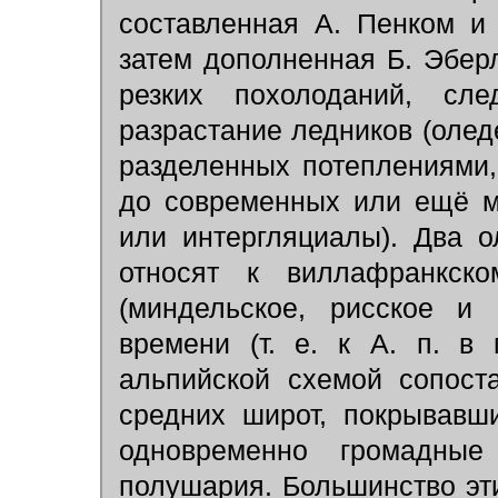
составленная А. Пенком и
затем дополненная Б. Эбер
резких похолоданий, сл
разрастание ледников (олед
разделенных потеплениями,
до современных или ещё м
или интергляциалы). Два о
относят к виллафранкско
(миндельское, рисское и
времени (т. е. к А. п. в
альпийской схемой сопост
средних широт, покрывавш
одновременно громадные
полушария. Большинство эт