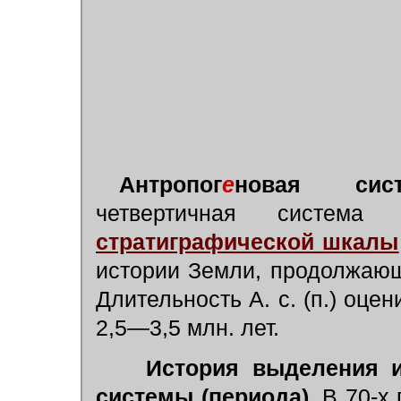
Антропог
е
новая сис
четвертичная система 
стратиграфической шкалы
истории Земли, продолжаю
Длительность А. с. (п.) оцен
2,5—3,5 млн. лет.
История выделения и
системы (периода).
В 70-х 