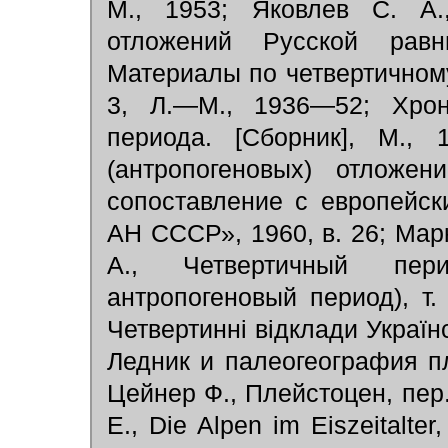
М., 1953; Яковлев С. А.
отложений Русской равн
Материалы по четвертичному
3, Л.—М., 1936—52; Хрон
периода. [Сборник], М., 
(антропогеновых) отложе
сопоставление с европейски
АН СССР», 1960, в. 26; Марко
А., Четвертичный пе
антропогеновый период), т.
Четвертиннi вiдклади Укра
ї
н
Ледник и палеогеография пле
Цейнер Ф., Плейстоцен, пер. 
Е., Die Alpen im Eiszeitalte