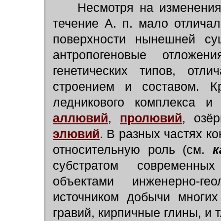
Несмотря на изменения
течение А. п. мало отлича
поверхности нынешней су
антропогеновые отложе
генетических типов, отли
строением и составом. К
ледникового комплекса и 
аллювий
,
пролювий
,
озё
элювий
. В разных частях к
относительную роль (см.
к
субстратом современны
объектами инженерно-гео
источником добычи многих
гравий, кирпичные глины, и т