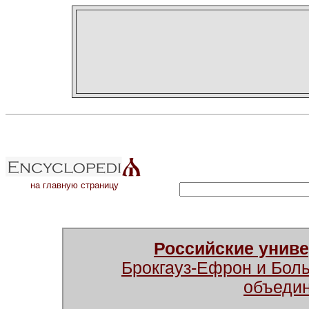
на главную страницу
Российские унив
Брокгауз-Ефрон и Бол
объеди