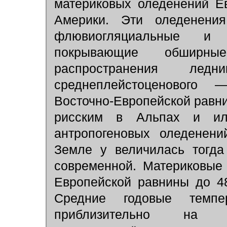
материковых оледенений Е
Америки. Эти оледенени
флювиогляциальные и о
покрывающие обширные
распространения ле
среднеплейстоценового
Восточно-Европейской равни
рисским в Альпах и ил
антропогеновых оледенен
Земле у величилась тогда
современной. Материковые
Европейской равнины до 48
Средние годовые темп
приблизительно на 