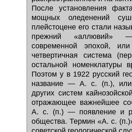
После установления факт
мощных оледенений су
плейстоцене его стали назы
прежний «аллювий» — 
современной эпохой, и
четвертичная система (пер
остальной номенклатуры в
Поэтом у в 1922 русский ге
название — А. с. (п.), ил
других систем кайнозойско
отражающее важнейшее соб
А. с. (п.) — появление и 
общества. Термин «А. с. (п.
советской геологической слу