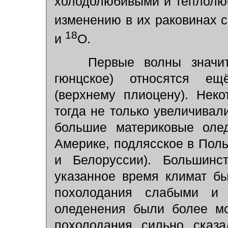
холодолюбивыми и теплолю
изменению в их раковинах 
18
и
O.
Первые волны значител
гюнцское) относятся е
(верхнему плиоцену). Неко
тогда не только увеличивал
большие материковые олед
Америке, подлясское в Пол
и Белоруссии). Большинст
указанное время климат б
похолодания слабыми и 
оледенения были более мо
похолодания сильно сказа