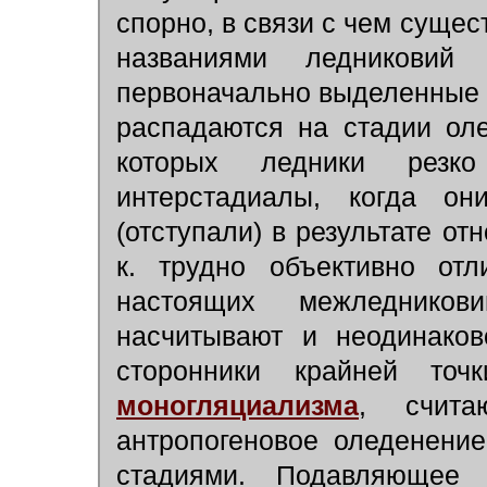
спорно, в связи с чем сущес
названиями ледниковий 
первоначально выделенные в
распадаются на стадии ол
которых ледники резко
интерстадиалы, когда о
(отступали) в результате от
к. трудно объективно отл
настоящих межледников
насчитывают и неодинаков
сторонники крайней то
моногляциализма
, счит
антропогеновое оледенени
стадиями. Подавляющее б