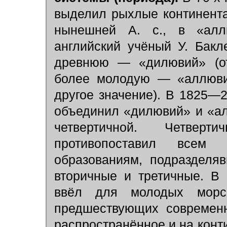
выделил рыхлые континент
нынешней А. с., в «ал
английский учёный У. Бакл
древнюю — «дилювий» (от
более молодую — «аллюв
другое значение). В 1825—
объединил «дилювий» и «ал
четвертичной. Четвер
противопоставил всем 
образованиям, подразделя
вторичные и третичные. В 
ввёл для молодых морск
предшествующих современ
распространённое и на кон