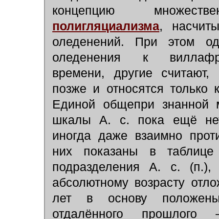
концепцию множеств
полигляциализма
, насчит
оледенений. При этом од
оледенения к виллафра
времени, другие считают,
позже и относятся только 
Единой общепри знанной м
шкалы А. с. пока ещё нет
иногда даже взаимно прот
них показаны в таблице
подразделения А. с. (п.)
абсолютному возрасту отл
лет в основу положены
отдалённого прошлого