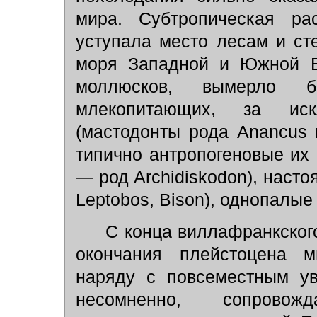
мира. Субтропическая ра
уступала место лесам и ст
моря Западной и Южной Е
моллюсков, вымерло б
млекопитающих, за иск
(мастодонты рода Anancus и
типично антропогеновые их 
— род Archidiskodon), наст
Leptobos, Bison), однопалые 
С конца виллафранкского
окончания плейстоцена м
наряду с повсеместным ув
несомненно, сопровож