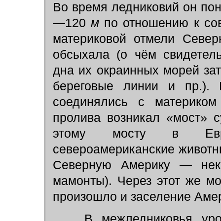
Во время ледниковий он по
—120
м
по отношению к сов
материковой отмели Север
обсыхала (о чём свидетел
дна их окраинных морей за
береговые линии и пр.). 
соединялись с материком
пролива возникал «мост» 
этому мосту в Евра
североамериканские животны
Северную Америку — неко
мамонты). Через этот же м
произошло и заселение Аме
В межледниковья уров