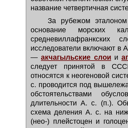
название четвертичная систе
За рубежом эталоном н
основание морских кал
средневиллафранкских с
исследователи включают в А
—
акчагыльские слои
и
а
следует принятой в ССС
относятся к неогеновой сист
с. проводится под вышеле
обстоятельствами обусл
длительности А. с. (п.). 
схема деления А. с. на нижн
(нео-) плейстоцен и голоц