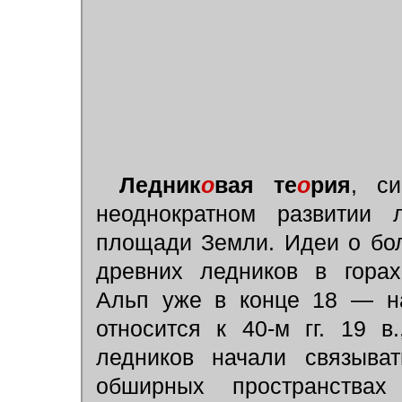
Ледник
о
вая те
о
рия
, с
неоднократном развитии 
площади Земли. Идеи о бо
древних ледников в горах
Альп уже в конце 18 — на
относится к 40-м гг. 19 в
ледников начали связыва
обширных пространства