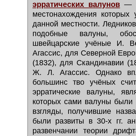
эрратических валунов
— 
местонахождения которых
данной местности. Леднико
подобные валуны, обо
швейцарские учёные И. В
Агассис, для Северной Евро
(1832), для Скандинавии (
Ж. Л. Агассис. Однако вп
большинс тво учёных счит
эрратические валуны, явл
которых сами валуны были 
взгляды, получившие назв
были развиты в 30-х гг. а
развенчании теории дрифт