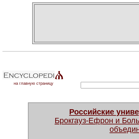
на главную страницу
Российские унив
Брокгауз-Ефрон и Бол
объеди