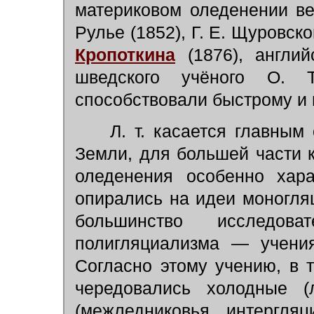
материковом оледенении ве
Рулье (1852), Г. Е. Щуровско
Кропоткина
(1876), англи
шведского учёного О. Т
способствовали быстрому и 
Л. т. касается главным 
Земли, для большей части 
оледенения особенно хара
опирались на идеи моногля
большинство исследов
полигляциализма — учения
Согласно этому учению, в 
чередовались холодные (
(межледниковья, интергляц