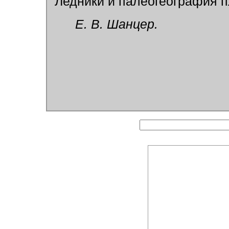
Ледники и палеогеография пл
Е. В. Шанцер.