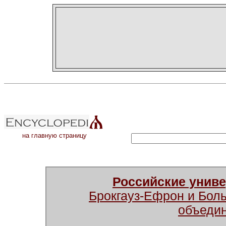
на главную страницу
Российские унив
Брокгауз-Ефрон и Бол
объеди