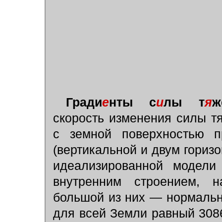
Гради
е
нты с
и
лы т
я
ж
скорость изменения силы т
с земной поверхностью п
(вертикальной и двум горизон
идеализированной модели
внутренним строением, 
большой из них — нормальны
для всей Земли равный 30