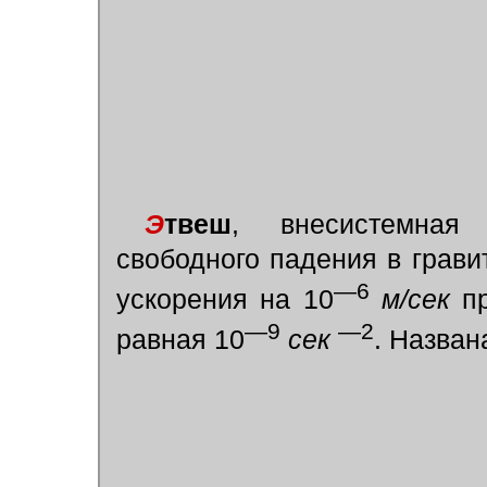
Э
твеш
, внесистемная
свободного падения в грав
—6
ускорения на 10
м/сек
пр
—9
—2
равная 10
сек
. Назван