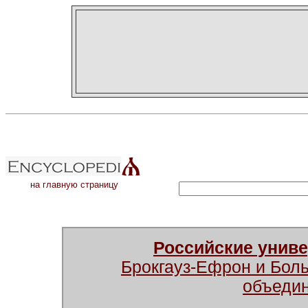
на главную страницу
Российские унив
Брокгауз-Ефрон и Бол
объеди