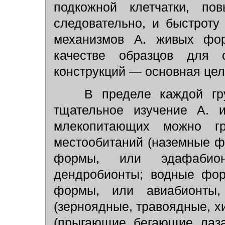
подкожной клетчатки, по
следовательно, и быстроту
механизмов А. живых фо
качестве образцов для с
конструкций — основная це
В пределе каждой гру
тщательное изучение А. и
млекопитающих можно гр
местообитаний (наземные ф
формы, или эдафабио
дендробионты; водные фор
формы, или авиабионты,
(зерноядные, травоядные, хи
(прыгающие, бегающие, лаза