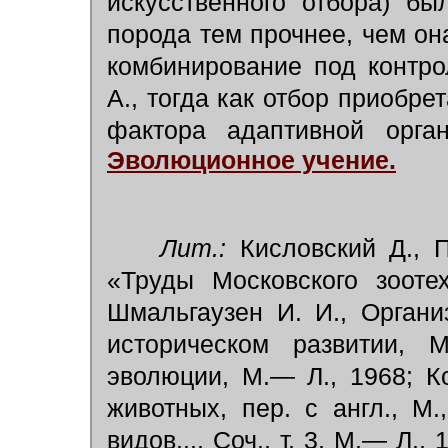
искусственного отбора) бы
порода тем прочнее, чем она 
комбинирование под контро
А., тогда как отбор приобре
фактора адаптивной орга
Эволюционное учение.
Лит.:
Кисловский Д., 
«Труды Московского зоотех
Шмальгаузен И. И., Орган
историческом развитии, 
эволюции, М.— Л., 1968; К
животных, пер. с англ., М
видов..., Соч., т. 3, М.— Л.