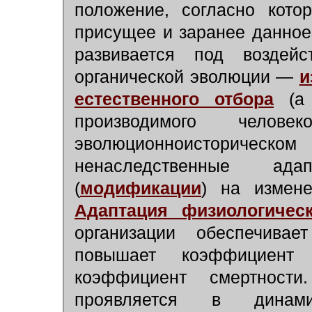
положение, согласно кото
присущее и заранее данное 
развивается под воздей
органической эволюции —
и
естественного отбора
(а 
производимого чел
эволюционноисторич
ненаследственные ада
(
модификации
) на измене
Адаптация физиологичес
организации обеспечивае
повышает коэффициент
коэффициент смертности
проявляется в динами