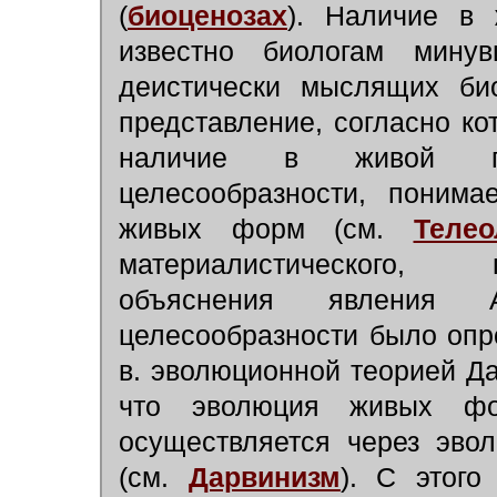
(
биоценозах
). Наличие в
известно биологам мину
деистически мыслящих би
представление, согласно ко
наличие в живой пр
целесообразности, понима
живых форм (см.
Телео
материалистического, 
объяснения явления 
целесообразности было опр
в. эволюционной теорией Да
что эволюция живых фо
осуществляется через эво
(см.
Дарвинизм
). С этого