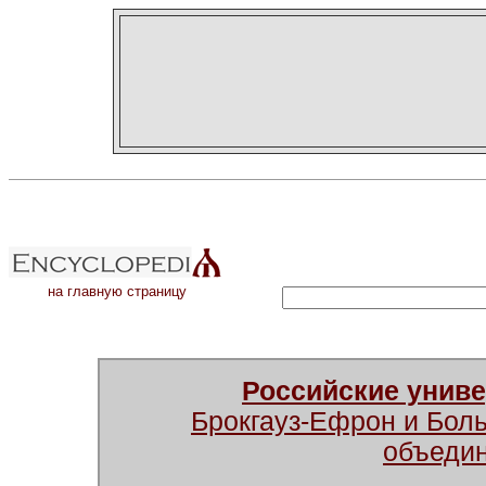
на главную страницу
Российские унив
Брокгауз-Ефрон и Бол
объеди