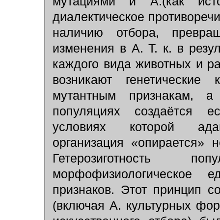
мутациями и А.(как исто
диалектическое противореч
наличию отбора, превра
изменения в А. Т. к. в рез
каждого вида животных и р
возникают генетические
мутантным признакам, 
популяциях создаётся е
условиях которой адап
организация «опирается» 
Гетерозиготность по
морфофизиологическое е
признаков. Этот принцип 
(включая А. культурных фо