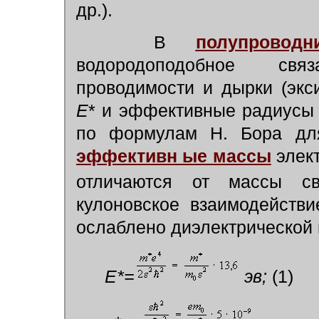
др.).
В
полупроводн
водородоподобное свя
проводимости и дырки (экс
E
* и эффективные радиус
по формулам Н. Бора для
эффективн ые массы
элек
отличаются от массы с
кулоновское взаимодейств
ослаблено диэлектрической
E*=
эв;
(1)