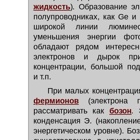
жидкость
)
.
Образование эле
полупроводниках, как Ge и 
широкой линии люминес
уменьшения энергии фото
обладают рядом интересн
электронов и дырок пр
концентрации, большой по
и т.п.
При малых концентрациях
фермионов
(электрона п
рассматривать как
бозон
.
Э
конденсация Э. (накоплени
энергетическом уровне). Бо