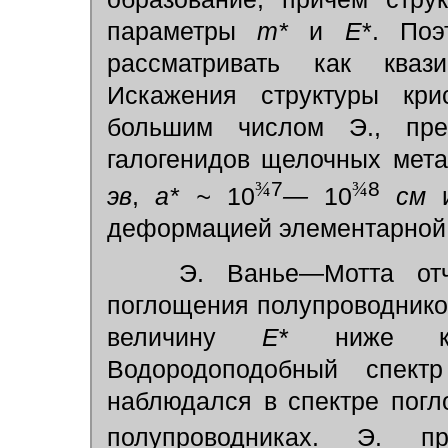
параметры
m*
и
E
*. По
рассматривать как кваз
Искажения структуры кр
большим числом Э., пре
галогенидов щелочных мет
7
8
¾
¾
эв
,
а* ~
10
—
10
см
и
деформацией элементарной 
Э. Ванье—Мотта отчёт
поглощения полупроводников
величину
E
* ниже кр
Водородоподобный спек
наблюдался в спектре пог
полупроводниках. Э. п