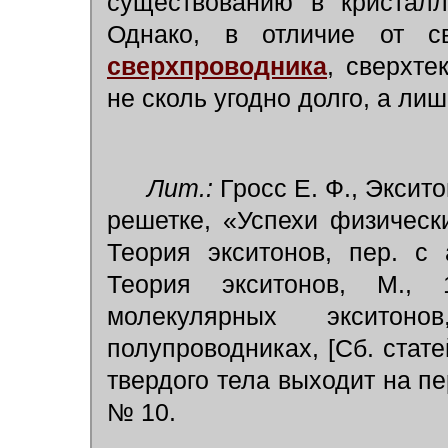
существованию в кристалл
Однако, в отличие от с
сверхпроводника
,
сверхте
не сколь угодно долго, а ли
Лит.:
Гросс Е. Ф., Эксит
решетке, «Успехи физических
Теория экситонов, пер. с 
Теория экситонов, М.,
молекулярных эксито
полупроводниках, [Сб. стате
твердого тела выходит на п
№ 10.