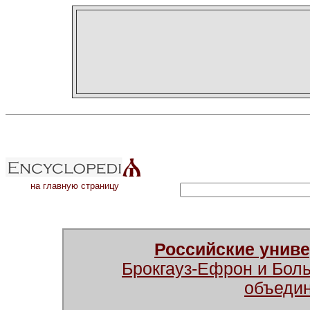
на главную страницу
Российские унив
Брокгауз-Ефрон и Бол
объеди