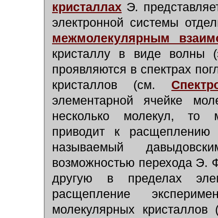
кристаллах
Э
.
представляе
электронной системы отдел
межмолекулярным взаим
кристаллу в виде волны (
проявляются в спектрах по
кристаллов (см.
Спектр
элементарной ячейке моле
несколько молекул, то м
приводит к расщеплению 
называемый давыдовск
возможностью перехода Э. Ф
другую в пределах элем
расщепление эксперим
молекулярных кристаллов 