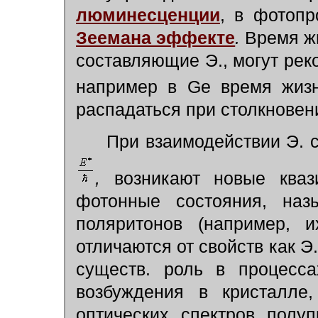
люминесценции
, в фотоп
Зеемана эффекте
.
Время жи
составляющие Э., могут рек
например в Ge время жизн
распадаться при столкновен
При взаимодействии Э. 
,
возникают новые кваз
фотонные состояния, наз
поляритонов (например, и
отличаются от свойств как Э
существ. роль в процесса
возбуждения в кристалле,
оптических спектров полу