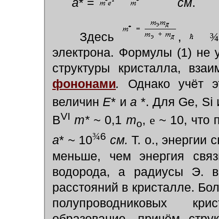
а
* =
см
.
Здесь
,
электрона. Формулы (1) не
структуры кристалла, вза
фононами
.
Однако учёт э
величин
E
* и
а
*. Для Ge, Si
VI
B
m* ~
0,1
т
,
e
~
10, что 
о
6
¾
а
* ~ 10
см.
Т. о., энергии 
меньше, чем энергия связ
водорода, а радиусы Э. 
расстояний в кристалле. Б
полупроводниковых кр
образование, причём стру