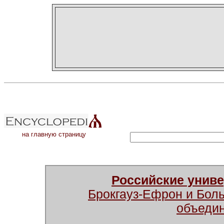
на главную страницу
Российские унив
Брокгауз-Ефрон и Бол
объеди