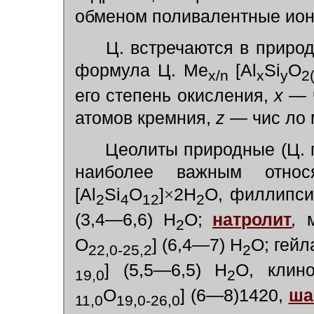
обменом поливалентные ион
Ц. встречаются в природ
формула Ц. Me
[Al
Si
O
x/n
x
y
2
его степень окисления,
х —
атомов кремния,
z
— чис ло 
Цеолиты природные (Ц. п
наиболее важным отно
[Al
Si
O
]
×
2H
O, филлипси
2
4
12
2
(3,4—6,6) Н
О;
натролит
,
м
2
О
] (6,4—7) H
O; гейл
22,0-25,2
2
] (5,5—6,5) H
O, клино
19,0
2
O
] (6—8)1420,
ша
11,0
19,0-26,0