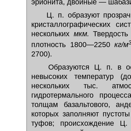
эрионита, двойные — шабаз
Ц. п. образуют прозрач
кристаллографических сис
нескольких
мкм.
Твердость 
плотность 1800—2250
кг/м
2700).
Образуются Ц. п. в ос
невысоких температур (
нескольких тыс. атм
гидротермального процесс
толщам базальтового, анде
которых заполняют пустот
туфов; происхождение Ц