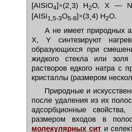
[AISiO
]
×
(2
¸
3) H
O, Х — Na
4
2
[AISi
O
]
×
(3
¸
4) H
O.
1,5-3
5-8
2
А не имеет природных ан
X, Y синтезируют нагре
образующихся при смешени
жидкого стекла или золя
растворов едкого натра с 
кристаллы (размером неско
Природные и искусствен
после удаления из их полос
адсорбционные свойства,
размером входов в поло
молекулярных сит
и селек