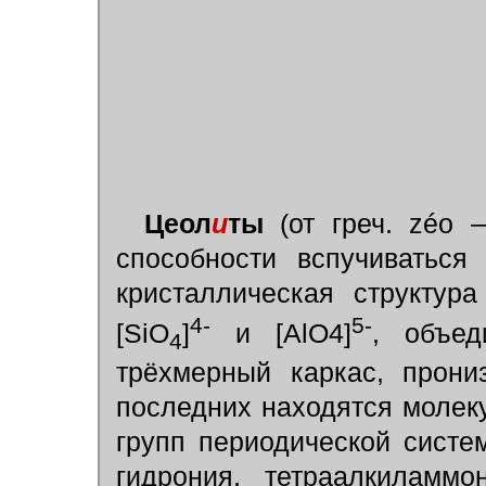
Цеол
и
ты
(от греч. z
éo
—
способности вспучиваться
кристаллическая структур
4-
5-
[SiO
]
и [AlO4]
, объе
4
трёхмерный каркас, прони
последних находятся молеку
групп периодической систе
гидрония, тетраалкиламм