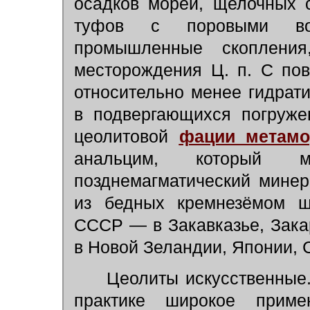
осадков морей, щелочных 
туфов с поровыми во
промышленные скопления
месторождения Ц. п. С по
относительно менее гидрат
в подвергающихся погруже
цеолитовой
фации метам
анальцим, который мо
позднемагматический мине
из бедных кремнезёмом щ
СССР — в Закавказье, Зака
в Новой Зеландии, Японии,
Цеолиты искусственные. 
практике широкое при