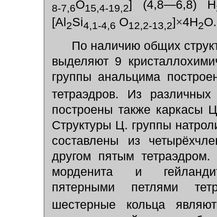
O
] (4,8—6,8) Н
8-7,6
15,4-19,2
[Al
Si
O
]
×
4H
O.
2
4,1-4,6
12,2-13,2
2
По наличию общих структ
выделяют 9 кристаллохими
группы анальцима построен
тетраэдров. Из различных
построены также каркасы Ц
Структуры Ц. группы натрол
составлены из четырёхчле
другом пятым тетраэдром.
морденита и гейландит
пятерными петлями тетр
шестерные кольца являют