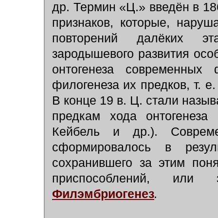
др. Термин «Ц.» введён в 18
признаков, которые, нару
повторений далёких э
зародышевого развития особ
онтогенеза современных 
филогенеза их предков, т. 
В конце 19 в. Ц. стали назы
предкам хода онтогенеза 
Кейбель и др.). Соврем
сформировалось в резул
сохранившего за этим пон
приспособлений, или 
Филэмбриогенез
.