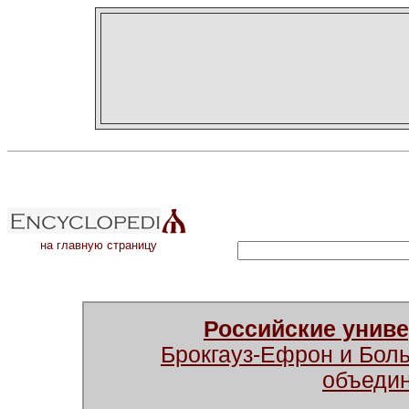
на главную страницу
Российские унив
Брокгауз-Ефрон и Бол
объеди