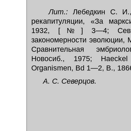
Лит.:
Лебедкин С. И.,
рекапитуляции, «За маркси
1932, [№] 3—4; Север
закономерности эволюции, М
Сравнительная эмбриоло
Новосиб., 1975; Haeckel
Organismen, Bd 1—2, В., 186
А. С. Северцов.