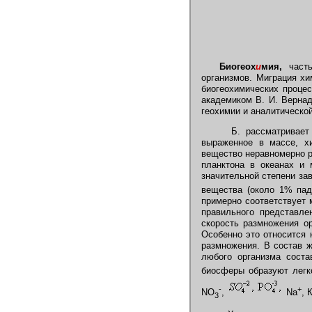
Биогеох
и
мия,
час
организмов. Миграция хи
биогеохимических проце
академиком В. И. Вернад
геохимии и аналитическо
Б. рассматривает н
выраженное в массе, хи
вещество неравномерно р
планктона в океанах и 
значительной степени за
вещества (около 1% пад
примерно соответствует 
правильного представле
скорость размножения ор
Особенно это относится 
размножения. В состав ж
любого организма соста
биосферы образуют легк
-
+
NO
,
Na
, 
3