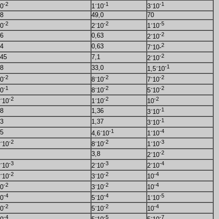
-2
-1
-1
0
1
´
10
3
´
10
,8
49,0
70
-2
-2
-5
0
2
´
10
1
´
10
-2
66
0,63
2
´
10
2
34
0,63
7
´
10-
-2
,45
7,1
2
´
10
-1
,8
33,0
1,5
´
10
-2
-2
-2
0
8
´
10
7
´
10
-1
-2
-2
0
8
´
10
5
´
10
-2
-2
-2
´
10
1
´
10
10
-1
28
1,36
3
´
10
-1
53
1,37
3
´
10
-1
-4
45
4,6
´
10
1
´
10
-2
-2
-3
´
10
8
´
10
1
´
10
-2
3,8
2
´
10
-3
-3
-4
´
10
2
´
10
2
´
10
-2
-2
-4
´
10
3
´
10
10
-2
-2
-4
0
3
´
10
10
-4
-4
-5
0
5
´
10
1
´
10
-2
-2
-4
0
5
´
10
10
-4
-5
-7