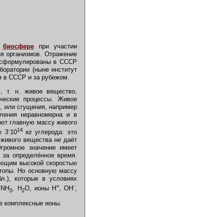
в
биосфере
при участии
ия организмов. Отражение
и сформулированы в СССР
боратории (ныне институт
я в СССР и за рубежом.
 т. н. живое вещество,
ические процессы. Живое
, или сгущения, например
еления неравномерна и в
яют главную массу живого
14
о 3
´
10
кг
углерода: это
 живого вещества не даёт
Огромное значение имеет
я за определённое время.
дающим высокой скоростью
отопы. Но основную массу
л.), которые в условиях
+
-
 NH
, H
O, ионы Н
, OH
,
3
2
е комплексные ионы.