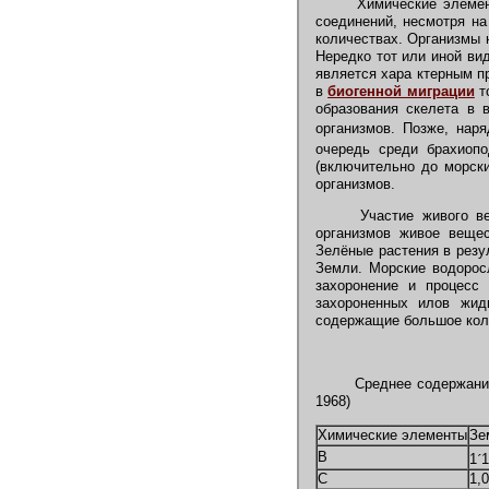
Химические элементы
соединений, несмотря на
количествах. Организмы 
Нередко тот или иной ви
является хара ктерным п
в
биогенной миграции
т
образования скелета в
организмов. Позже, нар
очередь среди брахиопо
(включительно до морски
организмов.
Участие живого вещ
организмов живое вещес
Зелёные растения в резу
Земли. Морские водорос
захоронение и процесс 
захороненных илов жид
содержащие большое кол
Среднее содержание 
1968)
Химические элементы
Зе
В
1
´
1
С
1,0