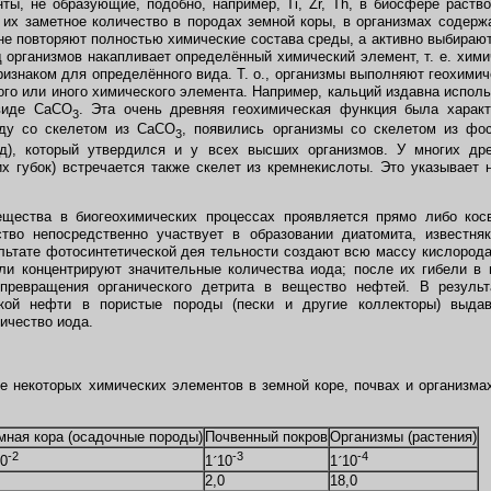
, не образующие, подобно, например, Ti, Zr, Th, в биосфере раств
 их заметное количество в породах земной коры, в организмах содер
не повторяют полностью химические состава среды, а активно выбирают
д организмов накапливает определённый химический элемент, т. е. хими
ризнаком для определённого вида. Т. о., организмы выполняют геохими
ого или иного химического элемента. Например, кальций издавна испол
 виде CaCO
. Эта очень древняя геохимическая функция была харак
3
яду со скелетом из CaCO
, появились организмы со скелетом из фо
3
д), который утвердился и у всех высших организмов. У многих др
х губок) встречается также скелет из кремнекислоты. Это указывает
ества в биогеохимических процессах проявляется прямо либо косв
тво непосредственно участвует в образовании диатомита, известняк
льтате фотосинтетической дея тельности создают всю массу кислоро
ли концентрируют значительные количества иода; после их гибели в 
превращения органического детрита в вещество нефтей. В резуль
кой нефти в пористые породы (пески и другие коллекторы) выда
ичество иода.
некоторых химических элементов в земной коре, почвах и организмах
мная кора (осадочные породы)
Почвенный покров
Организмы (растения)
-2
-3
-4
0
1
´
10
1
´
10
2,0
18,0