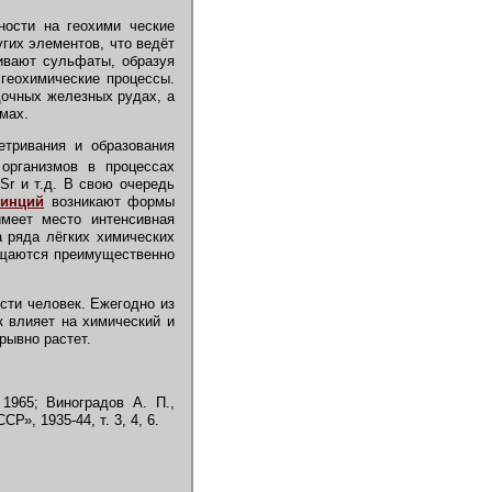
ости на геохими ческие
гих элементов, что ведёт
ивают сульфаты, образуя
геохимические процессы.
дочных железных рудах, а
мах.
етривания и образования
 организмов в процессах
Sr и т.д. В свою очередь
винций
возникают формы
имеет место интенсивная
а ряда лёгких химических
лощаются преимущественно
сти человек. Ежегодно из
к влияет на химический и
рывно растет.
1965; Виноградов А. П.,
, 1935-44, т. 3, 4, 6.