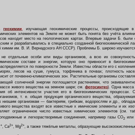
ть
геохимии
,
изучающая геохимические процессы, происходящие 
мических элементов на Земле не может быть понята без учёта влиян
ссов находит место на геологических картах. Впервые задачи Б. был
ским и разрабатывались в специально созданной биогеохимической ла
й химии им. В. И. Вернадского АН СССР). Проблемы Б. широко изучаютс
е отдельные особи или виды организмов, а всю их совокупность,
мическом составе и энергии, которую оно привносит в биогеохим
аспределяется по поверхности Земли. Известны области его с копления
морях, лесов на суше, гумуса, торфяника в почвах; плотность нас
висит от почвенно-климатических зон. Растительные организмы составл
ающей солнечной энергии поглощается растениями, что эквивалентн
массе живого вещества на земном шаре; см.
фотосинтез
). Одна масса
ния об интенсивности участия его в биогеохимических процессах. 
ганизмов, т. е. общая продукция органического вещества, образуема
к низшим организмам — бактериям, грибкам, водорослям и др., обла
ивого вещества входят все известные х имические элементы и их из
вляет ограниченное число известных химических элементов (см. таб
оподвижные и легкорастворимые соединения, например газы CO
или
2
+
2+
2+
К
, Са
, Mg
, а также тяжёлые металлы, образующие высокоокисленны