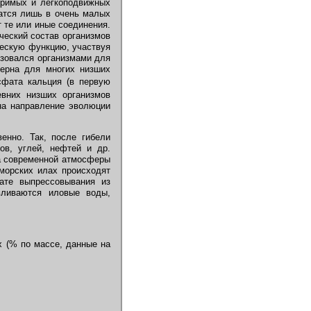
оримых и легкоподвижных
жатся лишь в очень малых
 те или иные соединения.
ческий состав организмов
ческую функцию, участвуя
ьзовался организмами для
терна для многих низших
сфата кальция (в первую
евних низших организмов
 на направление эволюции
енно. Так, после гибели
ов, углей, нефтей и др.
да современной атмосферы
морских илах происходят
тате выпрессовывания из
вливаются иловые воды,
 (% по массе, данные на