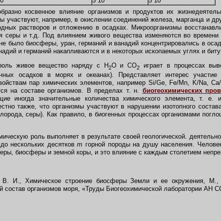
0
5
´
10
5
´
10
азно косвенное влияние организмов и продуктов их жизнедеятельн
ы участвуют, например, в окислении соединений железа, марганца и дру
одных растворов и отложению в осадках. Микроорганизмы восстанавл
я серы и т.д. Под влиянием живого вещества изменяются во времени 
 не было биосферы, уран, германий и ванадий концентрировались в оса
надий и германий накапливаются и в некоторых ископаемых углях и биту
оль живое вещество наряду с H
O и CO
играет в процессах выв
2
2
нных осадков в морях и океанах). Представляет интерес участие
войствам пар химических элементов, например Si/Ge, Fe/Mn, K/Na, Ca/
ся на составе организмов. В пределах т. н.
биогеохимических про
щие иногда значительные количества химического элемента, т. е. 
естно также, что организмы участвуют в нарушении изотопного состав
слорода, серы). Как правило, в биогенных процессах организмами пог
ческую роль выполняет в результате своей геологической. деятельно
 до нескольких десятков
т
горной породы на душу населения. Челове
еры, биосферы и земной коры, и это влияние с каждым столетием непре
В. И., Химическое строение биосферы Земли и ее окружения, М., 
состав организмов моря, «Труды Биогеохимической лаборатории АН СССР»