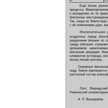
3
´
1
Ещё более разнообр
процессы. Микроорганизм
к выпадению их из прир
биогенные месторождени
Так, когда на Земле ещё
с её появлением уран, ва
Исключительную р
осадочных пород (биоге
разделения близких по с
среда обитания отражает
организмов, накапливаю
биогенная миграция. Изв
элементов (углерода, ки
более лёгкие изотопы.
Огромную биогеохими
недр Земли извлекается
изотопный состав атмосф
Лит.:
Вернадский 
Химический элементарный 
А. П. Виноградов.