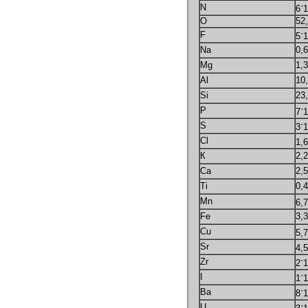
N
6
´
1
O
52
F
5
´
1
Na
0,
Mg
1,
Al
10
Si
23
P
7
´
1
S
3
´
1
Cl
1,6
К
2,
Ca
2,
Ti
0,
Mn
6,7
Fe
3,3
Cu
5,7
Sr
4,5
Zr
2
´
1
I
1
´
1
Ba
8
´
1
U