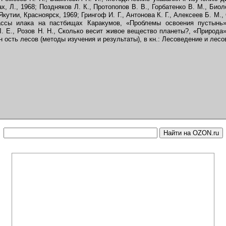
х, Л., 1968; Поздняков Л. К., Протопопов В. В., Горбатенко В. М., Био
кутии, Красноярск, 1969; Грингоф И. Г., Антонова К. Г., Алексеев Б. М.
ассы илака на пастбищах Каракумов, «Проблемы освоения пустынь»
. Е., Розов Н. Н., Сколько весит живое вещество планеты?, «Природа»
ость лесов (методы изучения и результаты), в кн.: Лесоведение и лесово