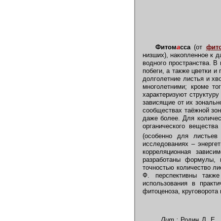
Фитом
а
сса
(от
фито
низших), накопленное к 
водного пространства. В
побеги, а также цветки и
долголетние листья и хв
многолетними; кроме то
характеризуют структуру
зависящие от их зонально
сообществах таёжной зон
даже более. Для количес
органического вещества
(особенно для листьев
исследованиях – энергет
корреляционная зависи
разработаны формулы, 
точностью количество ли
Ф. перспективны такж
использования в практи
фитоценоза, круговорота 
Лит.:
Родин Л. Е.,