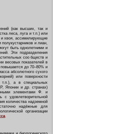
ений (как высших, так и
тка леса, луга и т.п.) или
я и хвоя, ассимилирующие
и полукустарников и лиан,
могут быть однолетними и
ений. Эти подразделения
астительных соо бществ и
нии весовых показателей в
а повышается до 70–80% и
масса абсолютного сухого
корней) или поверхности
т.п.), а в специальных
Р, Японии и др. странах)
урными элементами Ф. и
ть с удовлетворительной
ния количества надземной
статочно надёжные для
ологической организации
сса
.
инамики и биологического