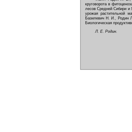
круговорота в фитоценоза
лесов Средней Сибири и Я
урожая растительной м
Базилевич Н. И., Родин Л
Биологическая продуктивн 
Л. Е. Родин.