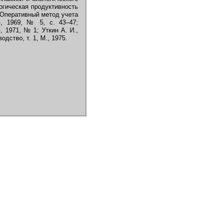
логическая продуктивность
, Оперативный метод учета
, 1969, № 5, с. 43–47;
, 1971, № 1; Уткин А. И.,
дство, т. 1, М., 1975.