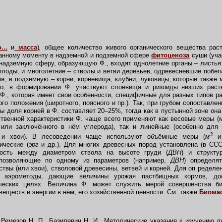
...
и
масса
)
,
общее количество живого органического вещества раст
данному моменту в надземной и подземной сфере
фитоценоза
суши (учас
 надземную сферу, образующую Ф., входят однолетние органы – листь
 плоды, и многолетние – стволы и ветви деревьев, одревесневшие побег
оя; в подземную – корни, корневища, клубни, луковицы, которые также 
го, в формировании Ф. участвуют слоевища и ризоиды низших раст
 Ф., которая имеет свои особенности, специфичные для разных типов р
го положения (широтного, поясного и пр.). Так, при грубом сопоставле
ы доля корней в Ф. составляет 20–25%, тогда как в пустынной зоне он
твенной характеристики Ф. чаще всего применяют как весовые меры (
 или заключённого в нём углерода), так и линейные (особенно для 
3
 и хвои). В лесоведении чаще используют объёмные меры (
м
и 
ические (
эрг
и др.). Для многих древесных пород установлена (в ССС
мость между диаметром ствола на высоте груди (
ДВН
) и структ
позволяющие по одному из параметров (например,
ДВН
) определя
ствы (или хвои), стволовой древесины, ветвей и корней. Для оп ределе
е аэрометоды, дающие величины урожая пастбищных кормов, до
ческих целях. Величина Ф. может служить мерой совершенства би
веществ и энергии в нём, его хозяйственной ценности. См. также
Биома
 Ремезов Н. П., Базилевич Н. И., Методические указания к изучению д