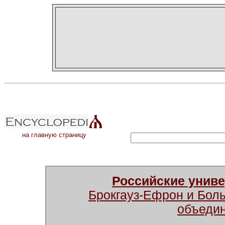
на главную страницу
Российские унив
Брокгауз-Ефрон и Бол
объеди