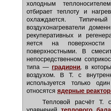
холодным теплоносителе
отбирает теплоту и нагре
охлаждается. Типичн
воздухонагреватели домен
рекуперативных и регенер
яется на поверхности
поверхностными. В смеси
непосредственном соприкос
типа —
градирни
,
в которы
воздухом. В Т. с внутрен
используется только оди
относятся
ядерные реакто
Тепловой расчёт Т. с
уравнений
теплового бала