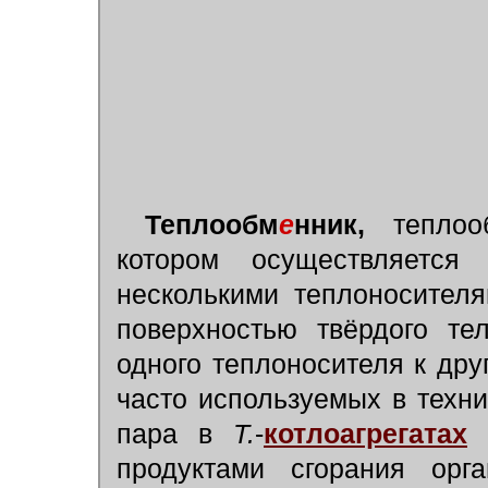
Теплообм
е
нник,
теплооб
котором осуществляетс
несколькими теплоносител
поверхностью твёрдого те
одного теплоносителя к др
часто используемых в техн
пара в
Т.
-
котлоагрегатах
о
продуктами сгорания орг