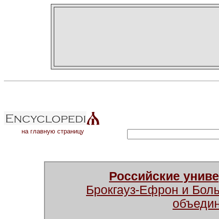
на главную страницу
Российские унив
Брокгауз-Ефрон и Бол
объеди