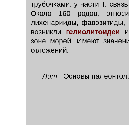
трубочками; у части Т. связ
Около 160 родов, относ
лихенарииды, фавозитиды, 
возникли
гелиолитоидеи
зоне морей. Имеют значен
отложений.
Лит.:
Основы палеонтологи