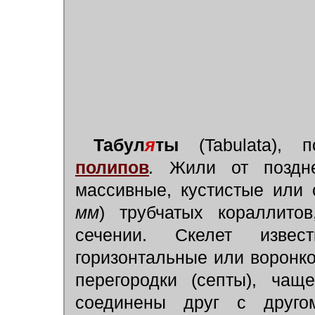
Табул
я
ты
(Tabulata), 
полипов
.
Жили от поздне
массивные, кустистые или
мм
) трубчатых кораллито
сечении. Скелет изве
горизонтальные или воронк
перегородки (септы), чащ
соединены друг с друго