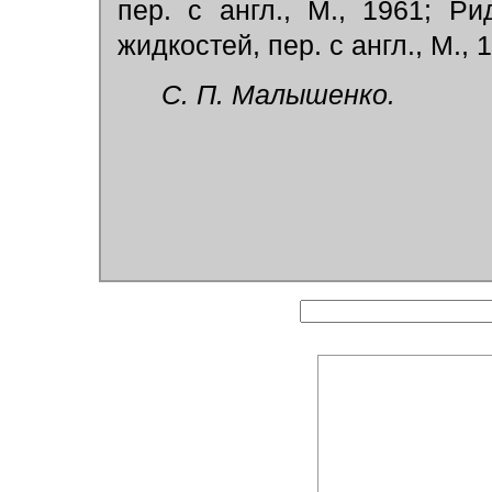
пер. с англ., М., 1961; Ри
жидкостей, пер. с англ., М., 
С. П. Малышенко.