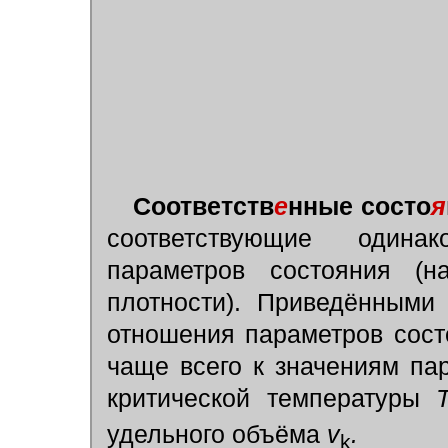
Соответств
е
нные состо
я
соответствующие одина
параметров состояния (на
плотности). Приведёнными
отношения параметров сос
чаще всего к значениям п
критической температуры
удельного объёма
v
.
k