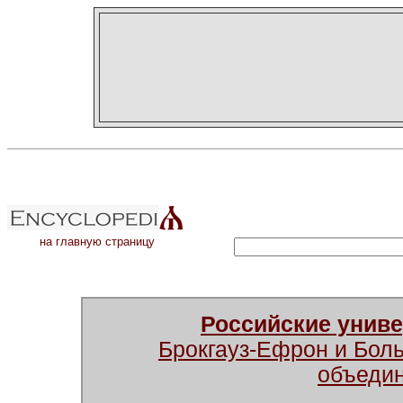
на главную страницу
Российские унив
Брокгауз-Ефрон и Бол
объеди