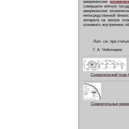
американские
космичес
совершили мягкую посад
американские космическ
непосредственной близо
аппарата на малую план
осваивать внутреннюю об
Лит
. см. при стать
Г. А. Чеботарев.
Схематический план 
Сравнительные разме