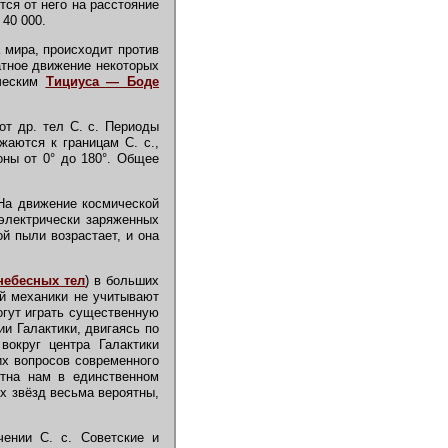
ся от него на расстояние
40 000.
 мира, происходит против
атное движение некоторых
ическим
Тициуса — Боде
от др. тел С. с. Периоды
жаются к границам С. с.,
ны от 0° до 180°. Общее
На движение космической
 электрически заряженных
й пыли возрастает, и она
небесных тел
) в больших
ой механики не учитывают
огут играть существенную
и Галактики, двигаясь по
вокруг центра Галактики
их вопросов современного
стна нам в единственном
х звёзд весьма вероятны,
ении С. с. Советские и