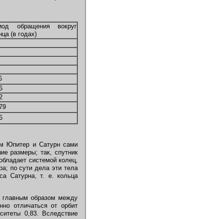
иод обращения вокруг
ца (в годах)
6
6
2
79
6
ём Юпитер и Сатурн сами
ие размеры; так, спутник
обладает системой колец,
а; по сути дела эти тела
а Сатурна, т. е. кольца
ы главным образом между
но отличаться от орбит
иситеты 0,83. Вследствие