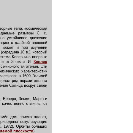
еорные тела, космическая
юдаемые размеры С. с.
жно устойчивое движение
ацию о далёкой внешней
х комет и при изучении
(середина 16 в.), который
истема Коперника впервые
, и от З емли. И.
Кеплер
всемирного тяготения. Эти
изических характеристик
лескопа: в 1609 Галилей
сделал ряд поразительных
ение Солнца вокруг своей
, Венера, Земля, Марс) и
а качественно отличны от
мбо для поиска планет,
 приведены оскулирующие
А, 1972). Орбиты больших
няемой плоскости
).