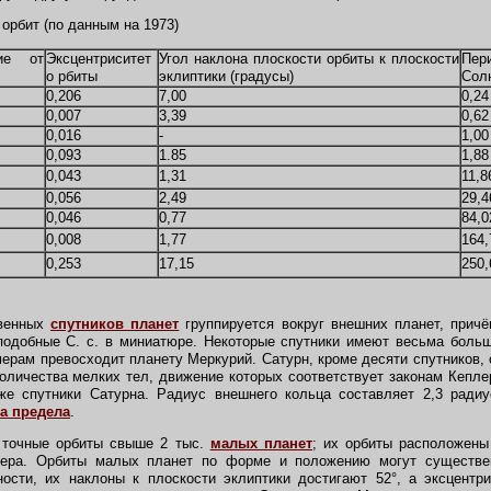
орбит (по данным на 1973)
ие от
Эксцентриситет
Угол наклона плоскости орбиты к плоскости
Пер
о рбиты
эклиптики (градусы)
Солн
0,206
7,00
0,24
0,007
3,39
0,62
0,016
-
1,00
0,093
1.85
1,88
0,043
1,31
11,8
0,056
2,49
29,4
0,046
0,77
84,0
0,008
1,77
164,
0,253
17,15
250,
твенных
спутников планет
группируется вокруг внешних планет, прич
одобные С. с. в миниатюре. Некоторые спутники имеют весьма больш
ерам превосходит планету Меркурий. Сатурн, кроме десяти спутников, 
оличества мелких тел, движение которых соответствует законам Кеплер
же спутники Сатурна. Радиус внешнего кольца составляет 2,3 радиус
а предела
.
точные орбиты свыше 2 тыс.
малых планет
; их орбиты расположен
ера. Орбиты малых планет по форме и положению могут существен
ости, их наклоны к плоскости эклиптики достигают 52°, а эксцентр