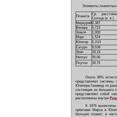
Элементы планетных 
Ср. расстоян
Планета
Солнца (и.
е.
)
Меркурий
0,387
Венера
0,723
Земля
1,000
Марс
1,524
Юпитер
5,2U3
Сатурн
9,539
Уран
19,19
Нептун
30,06
Плутон
39,75
Около 90% естес
представляют системы, п
Юпитера Ганимед по разм
состоящих из большого к
представляют собой так
расположены внутри
Рош
К 1976 вычислены 
орбитами Марса и Юпит
больших планет; в частн