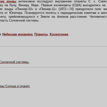
кие зонды
интенсивно исследуют внутренние планеты С. с. Совет
ку на Луну, Венеру, Марс. Первые космонавты (США) высадились на п
ие зонды «Пионер-10» и «Пионер-11» (1972—74) преодолели пояс 
сти от Юпитера. Планируются полёты к периодическим кометам и мягк
ету, приближающуюся к Земле на близкое расстояние. Человечест
ласть Солнечной системы.
ях
Небесная механика
,
Планеты
,
Космогония
.
Солнечной системы.
ры Солнца и планет.