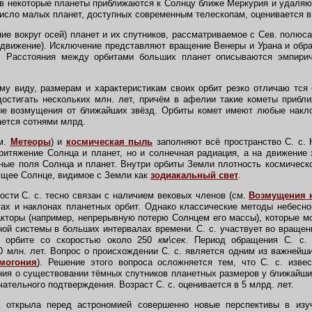
в некоторые планеты приближаются к Солнцу ближе Меркурия и удаляют
исло малых планет, доступных современным телескопам, оценивается в 
е вокруг осей) планет и их спутников, рассматриваемое с Сев. полюса
 движение). Исключение представляют вращение Венеры и Урана и обр
ет. Расстояния между орбитами больших планет описываются эмпир
у виду, размерам и характеристикам своих орбит резко отличаю тся 
остигать нескольких млн. лет, причём в афелии такие кометы прибли
ые возмущения от ближайших звёзд. Орбиты комет имеют любые накло
ается сотнями млрд.
м.
Метеоры
) и
космическая пыль
заполняют всё пространство С. с. 
ритяжение Солнца и планет, но и солнечная радиация, а на движение
ные поля Солнца и планет. Внутри орбиты Земли плотность космическо
ющее Солнце, видимое с Земли как
зодиакальный свет
.
ости С. с. тесно связан с наличием вековых членов (см.
Возмущения 
тах и наклонах планетных орбит. Однако классические методы небесн
торы (например, непрерывную потерю Солнцем его массы), которые м
ой системы в больших интервалах времени. С. с. участвует во вращени
ой орбите со скоростью около 250
км\сек
. Период обращения С. с. 
0 млн. лет. Вопрос о происхождении С. с. является одним из важнейш
могония
). Решение этого вопроса осложняется тем, что С. с. изве
ия о существовании тёмных спутников планетных размеров у ближайши
чательного подтверждения. Возраст С. с. оценивается в 5 млрд. лет.
открыла перед астрономией совершенно новые перспективы в изуч