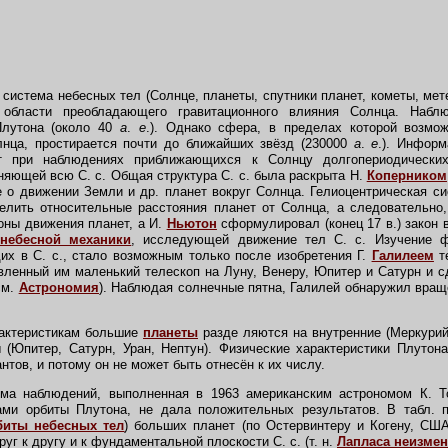
система небесных тел (Солнце, планеты, спутники планет, кометы, мет
 области преобладающего гравитационного влияния Солнца. Набл
Плутона (около 40
а
.
е
.). Однако сфера, в пределах которой возмо
лнца, простирается почти до ближайших звёзд (230000
а
.
е
.).
Информ
т при наблюдениях приближающихся к Солнцу долгопериодически
няющей всю С. с. Общая структура С. с. была раскрыта Н.
Коперником
 о движении Земли и др. планет вокруг Солнца. Гелиоцентрическая с
елить относительные расстояния планет от Солнца, а следовательно
коны движения планет, а И.
Ньютон
сформулировал (конец 17 в.) закон 
небесной механики
, исследующей движение тел С. с. Изучение ф
их в С. с., стало возможным только после изобретения Г.
Галилеем
те
вленный им маленький телескоп на Луну, Венеру, Юпитер и Сатурн и 
см.
Астрономия
). Наблюдая солнечные пятна, Галилей обнаружил вращ
актеристикам большие
планеты
разде ляются на внутренние (Меркурий
 (Юпитер, Сатурн, Уран, Нептун). Физические характеристики Плутон
антов, и потому он не может быть отнесён к их числу.
 наблюдений, выполненная в 1963 американским астрономом К. То
ми орбиты Плутона, не дала положительных результатов. В табл.
биты небесных тел
) больших планет (по Остервинтеру и Когену, СШ
уг к другу и к фундаментальной плоскости С. с. (т. н.
Лапласа неизме