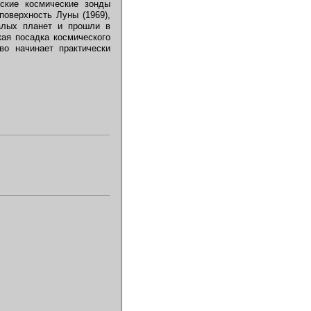
ские космические зонды
оверхность Луны (1969),
малых планет и прошли в
ая посадка космического
во начинает практически