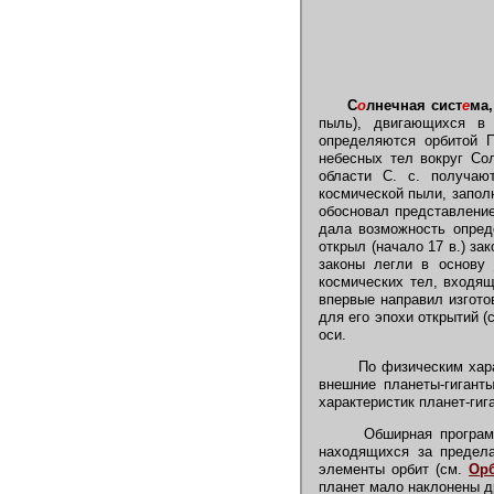
С
о
лнечная сист
е
ма,
пыль), двигающихся в
определяются орбитой 
небесных тел вокруг Со
области С. с. получаю
космической пыли, запол
обосновал представление
дала возможность опред
открыл (начало 17 в.) за
законы легли в основу
космических тел, входящ
впервые направил изгото
для его эпохи открытий (
оси.
По физическим хар
внешние планеты-гиганты
характеристик планет-гиг
Обширная программа
находящихся за предела
элементы орбит (см.
Ор
планет мало наклонены др