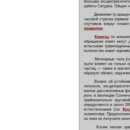
больших эксцентриситето
орбиты Сатурна. Общее ч
Движение (и вращени
часовой стрелки (прямое
спутников вокруг план
правилом
.
Кометы
по внешнем
обращения комет могут д
испытывая гравитационн
количество комет оценив
Метеорные тела (с
пыли влияет не только п
частиц — также и магнит
образует облако, окружа
Вопрос об устойчив
полуосях, эксцентрисите
малые диссипативные фак
роль в эволюции Солнечн
приблизительно кругов
определяется в около 20
естествознания (см.
Кос
экземпляре. Предположен
но пока не получили окон
Косми ческая эра 