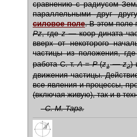
сравнению с радиусом Земл
параллельными друг другу
силовое поле
. В этом поле
Pz
, где
z
— коор дината час
вверх от некоторого нача
частицы из положения, гд
работа С. т.
А
=
P
(
z
—
z
)
1
2
движения частицы. Действие
все явления и процессы, пр
(включая живую), так и в тех
С. М. Тарг.