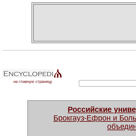
на главную страницу
Российские унив
Брокгауз-Ефрон и Бол
объеди