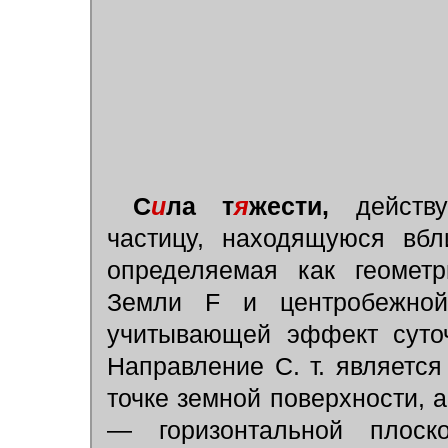
С
и
ла т
я
жести,
действу
частицу, находящуюся вб
определяемая как геомет
Земли F и центробежно
учитывающей эффект суто
Направление С. т. являетс
точке земной поверхности, 
— горизонтальной плос