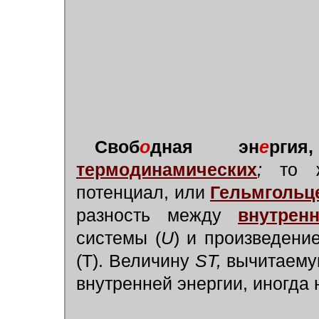
Своб
о
дная эн
е
ргия,
термодинамических
;
то же
потенциал, или
Гельмгольц
разность между
внутрен
системы (
U
)
и произведени
(Т). Величину
ST,
вычитаемую
внутренней энергии, иногда 