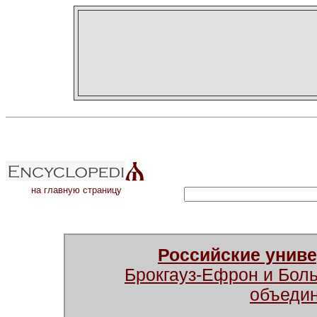
на главную страницу
Российские унив
Брокгауз-Ефрон и Бол
объеди