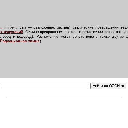
..
и греч. l
ý
sis — разложение, распад), химические превращения вещ
х излучений
.
Обычно превращения состоят в разложении вещества на 
слород и водород). Разложению могут сопутствовать также другие 
Радиационная химия
).