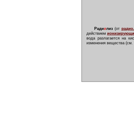
Ради
о
лиз
(от
радио.
действием
ионизирующи
вода разлагается на ки
изменения вещества (см.