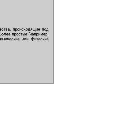
ества, происходящие под
более простые (например,
химические или физеские