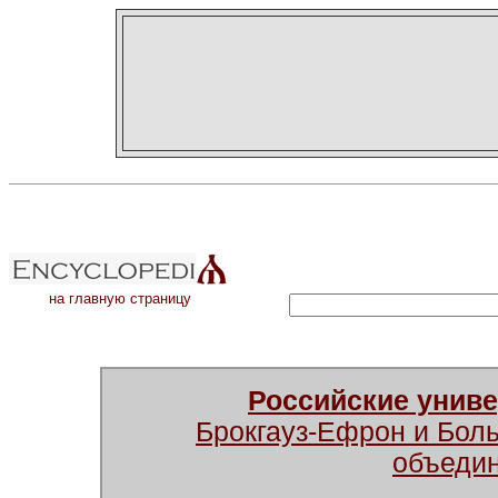
на главную страницу
Российские унив
Брокгауз-Ефрон и Бол
объеди