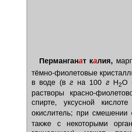
Перманган
а
т к
а
лия,
марг
тёмно-фиолетовые кристалл
в воде (в
г
на 100
г
H
O 
2
растворы красно-фиолетов
спирте, уксусной кислот
окислитель; при смешении 
также с некоторыми орган