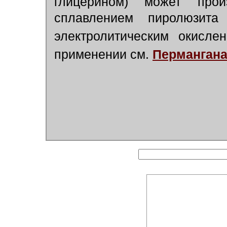
глицерином) может про
сплавлением пиролюзит
электролитическим окисле
применении см.
Перманган