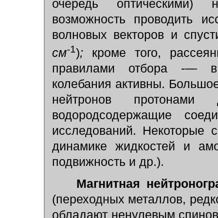
очередь оптическими) н
возможность проводить ис
волновых векторов и спуст
-
1
см
)
;
кроме того, рассеян
правилами отбора -— в
колебания активны. Большое
нейтронов протонам
водородсодержащие соед
исследований. Некоторые 
динамике жидкостей и амо
подвижность и др.).
Магнитная нейтроногр
(переходных металлов, редк
обладают ненулевым спинов