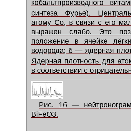
кобальтпроизводного вита
синтеза Фурье). Централ
атому Со, в связи с его м
выражен слабо. Это поз
положение в ячейке лёгк
водорода; б — ядерная пло
Ядерная плотность для ато
в соответствии с отрицател
Рис. 1б — нейтронограм
BiFeO3.