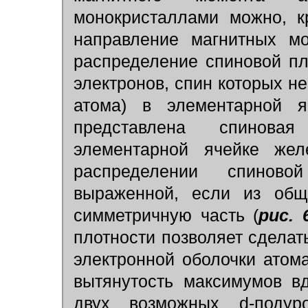
монокристаллами можно, к
направление магнитных мо
распределение спиновой пло
электронов, спин которых н
атома) в элементарной 
представлена спинова
элементарной ячейке жел
распределении спиново
выраженной, если из общ
симметричную часть (
рис. 
плотности позволяет сдела
электронной оболочки атома
вытянутость максимумов вд
двух возможных d-поду