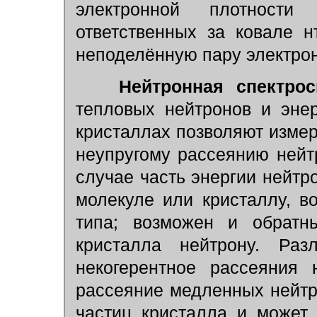
электронной плотност
ответственных за ковале 
неподелённую пару электрон
Нейтронная спектрос
тепловых нейтронов и эне
кристаллах позволяют изме
неупругому рассеянию нейт
случае часть энергии нейтр
молекуле или кристаллу, в
типа; возможен и обратн
кристалла нейтрону. Раз
некогерентное рассеяния 
рассеяние медленных нейтр
частиц кристалла и может 