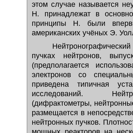
этом случае называется не
Н. принадлежат в основ
принципы Н. были впер
американских учёных Э. Уол
Нейтронографический 
пучках нейтронов, вып
(предполагается использо
электронов со специал
приведена типичная уста
исследований. Нейтр
(дифрактометры, нейтронные
размещается в непосредстве
нейтронных пучков. Плотнос
мощных реакторов на неск