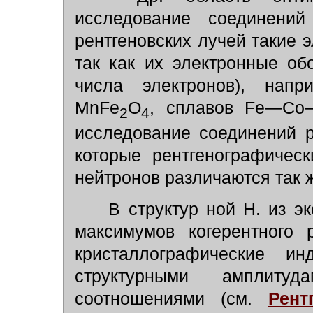
исследование соединени
рентгеновских лучей такие 
так как их электронные об
числа электронов), нап
MnFe
O
, сплавов Fe—Co
2
4
исследование соединений р
которые рентгенографичес
нейтронов различаются так 
В структур ной Н. из эк
максимумов когерентного
кристаллографические и
структурными амплит
соотношениями (см.
Рент