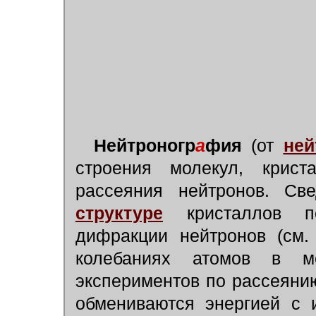
Нейтроногр
а
фия
(от
ней
строения молекул, крис
рассеяния нейтронов. С
структуре
кристаллов по
дифракции нейтронов (см
колебаниях атомов в 
экспериментов по рассеяни
обмениваются энергией с 