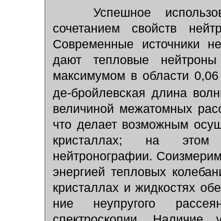
Успешное использова
сочетанием свойств нейт
Современные источники н
дают тепловые нейтроны
максимумом в области 0,0
де-бройлевская длина вол
величиной межатомных расс
что делает возможным осу
кристаллах; на этом 
нейтронографии. Соизмерим
энергией тепловых колебан
кристаллах и жидкостях об
ние неупругого рассе
спектроскопии. Наличие 