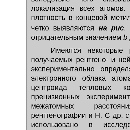
локализация всех атомов
плотность в концевой мети
четко выявляются
на рис
.
отрицательным значением
b
Имеются некоторые ра
получаемых рентгено- и не
экспериментально определ
электронного облака ато
центроида тепловых к
прецизионных эксперимен
межатомных расстоян
рентгенографии и Н. С др. 
использовано в исслед