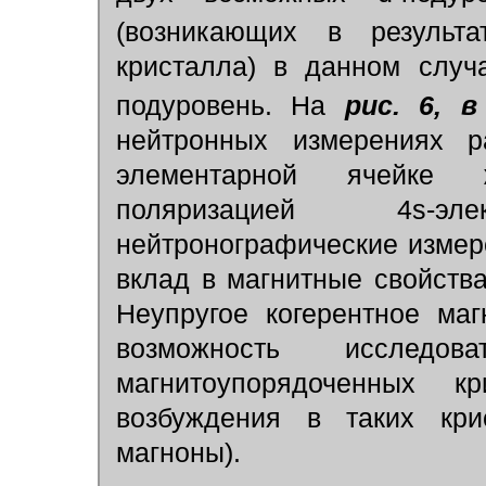
(возникающих в результ
кристалла) в данном случ
подуровень. На
рис. 6, в
нейтронных измерениях р
элементарной ячейке 
поляризацией 4s-э
нейтронографические измер
вклад в магнитные свойства
Неупругое когерентное ма
возможность исследов
магнитоупорядоченных к
возбуждения в таких кри
магноны).