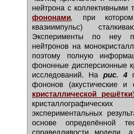
нейтрона с коллективными
фононами
,
при котором 
квазиимпульс) сталкив
Эксперименты по неу пр
нейтронов на монокристал
поэтому полную информ
фононные дисперсионные кр
исследований. На
рис. 4
п
фононов (акустические и 
кристаллической решётки
кристаллографически
экспериментальных резуль
основе определённой те
справедливости модели, а