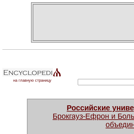
на главную страницу
Российские унив
Брокгауз-Ефрон и Бол
объеди