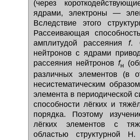
(через короткодействую
ядрами, электроны — элек
Вследствие этого структу
Рассеивающая способность
амплитудой рассеяния
f
. 
нейтронов с ядрами привод
рассеяния нейтронов
f
(об
н
различных элементов (в 
несистематическим образо
элемента в периодической с
способности лёгких и тяжё
порядка. Поэтому изучени
лёгких элементов с тяж
областью структурной Н.