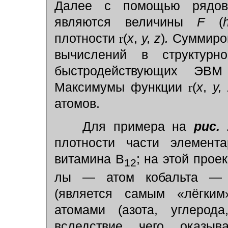
Далее с помощью рядов
являются величины
F
(
плотности
r
(
x
,
у, z
)
.
Суммиров
вычислений в структурн
быстродействующих ЭВМ
Максимумы функции
r
(
x
,
у,
атомов.
Для примера на
рис. 
плотности части элемента
витамина B
; на этой прое
12
лы — атом кобальта — 
(является самым «лёгки
атомами (азота, углерод
вследствие чего оказыв