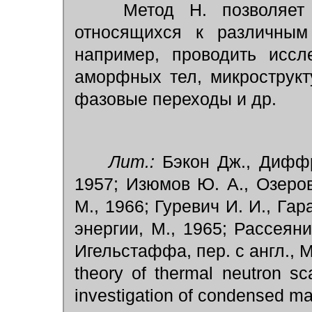
Метод Н. позволяет р
относящихся к различным
например, проводить иссл
аморфных тел, микрострукт
фазовые переходы и др.
Лит.:
Бэкон Дж., Диффра
1957; Изюмов Ю. А., Озеров
М., 1966; Гуревич И. И., Гар
энергии, М., 1965; Рассеян
Игельстаффа, пер. с англ., М
theory of thermal neutron sc
investigation of condensed mat