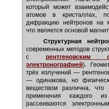
который может взаимодейс
атомов в кристаллах, по
дифракцию нейтронов на м
что является основой магни
Структурная нейтро
современных методов структ
с
рентгеновским 
электронографией
). Геом
трёх излучений — рентгенов
— одинакова, но физическ
веществом различна, что 
применения каждого из
рассеиваются электронны