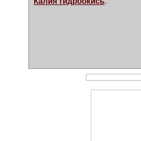
Калия гидроокись
.