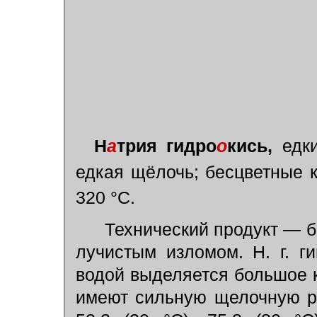
Н
а
трия гидро
о
кись,
едки
едкая щёлочь; бесцветные 
320 °С.
Технический продукт — б
лучистым изломом. Н. г. г
водой выделяется большое 
имеют сильную щелочную ре