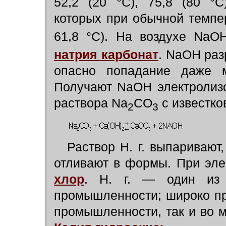
52,2 (20 °С), 75,8 (80 °С
которых при обычной темпе
61,8 °С). На воздухе NaO
натрия карбонат
.
NaOH разр
опасно попадание даже м
Получают NaOH электролиз
раствора Na
CO
с известко
2
3
Раствор Н. г. выпаривают
отливают в формы. При эле
хлор
. Н. г. — один из 
промышленности; широко пр
промышленности, так и во м