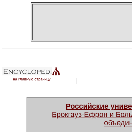
на главную страницу
Российские унив
Брокгауз-Ефрон и Бол
объеди