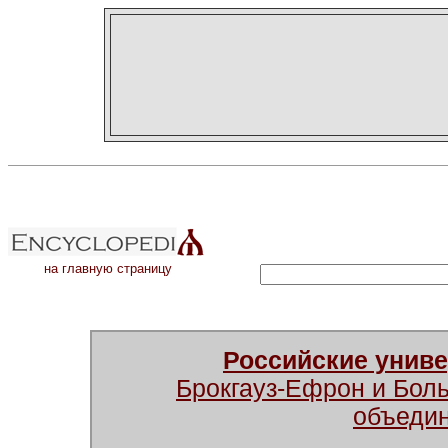
на главную страницу
Российские унив
Брокгауз-Ефрон и Бол
объеди