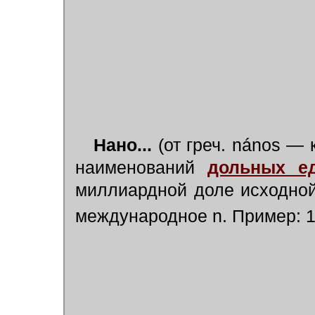
Нано...
(от греч. n
á
nos — к
наименований
дольных е
миллиардной доле исходной
международное n. Пример: 