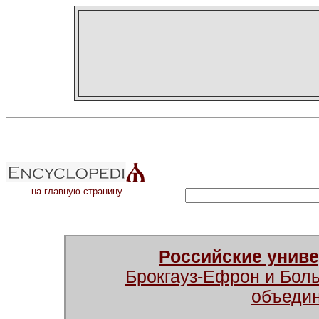
на главную страницу
Российские унив
Брокгауз-Ефрон и Бол
объеди