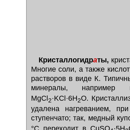
Кристаллогидр
а
ты,
крист
Многие соли, а также кисло
растворов в виде К. Типич
минералы, например
MgCl
·
KCl
·
6H
O. Кристалли
2
2
удалена нагреванием, при
ступенчато; так, медный ку
°С переходит в CuSO
·
5H