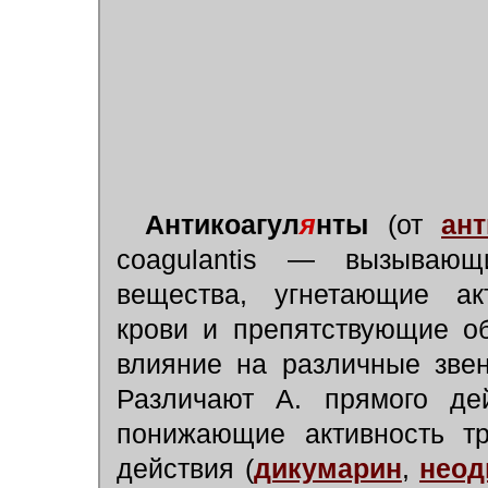
Антикоагул
я
нты
(от
ант
coagulantis — вызывающи
вещества, угнетающие ак
крови и препятствующие о
влияние на различные зве
Различают А. прямого де
понижающие активность тр
действия (
дикумарин
,
неод