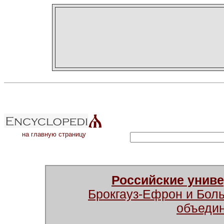
на главную страницу
Российские унив
Брокгауз-Ефрон и Бол
объеди