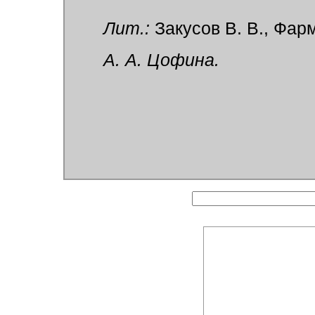
Лит.:
Закусов В. В., Фарм
А. А. Цофина.