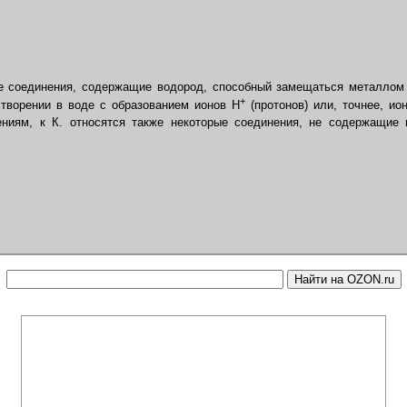
 соединения, содержащие водород, способный замещаться металлом 
+
творении в воде с образованием ионов Н
(протонов) или, точнее, ио
ниям, к К. относятся также некоторые соединения, не содержащие 