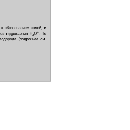
с образованием солей, и
+
нов гидроксония H
O
. По
3
водорода (подробнее см.