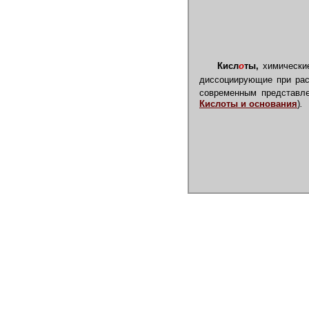
Кисл
о
ты,
химические
диссоциирующие при рас
современным представле
Кислоты и основания
)
.