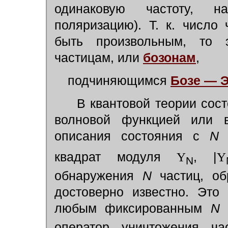
одинаковую частоту, н
поляризацию). Т. к. число
быть произвольным, то э
частицам, или
бозонам
,
подчиняющимся
Бозе — Э
В квантовой теории сост
волновой функцией или в
описания состояния с
N
ч
квадрат модуля
Y
, |
Y
N
обнаружения
N
частиц, об
достоверно известно. Это 
любым фиксированным
N
оператор уничтожения ч