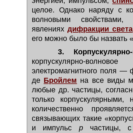
энергией, импульсом,
спин
целое. Однако наряду с к
волновыми свойствами,
явлениях
дифракции света
его можно было бы назвать 
3. Корпускулярно
корпускулярно-волнов
электромагнитного поля — 
де
Бройлем
на все виды ма
любые др. частицы, согласн
только корпускулярными, 
количественно проявляе
связывающих такие «корпус
и импульс
р
частицы, с 