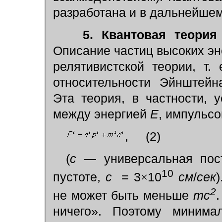
разработана и в дальнейшем
5. Квантовая теория
Описание частиц высоких эн
релятивистской теории, т.
относительности Эйнштей
Эта теория, в частности, 
между энергией
E
, импульс
, (2)
(
с
— универсальная пост
10
пустоте,
с
= 3
×
10
см
/
сек
2
не может быть меньше
mc
.
ничего». Поэтому минима