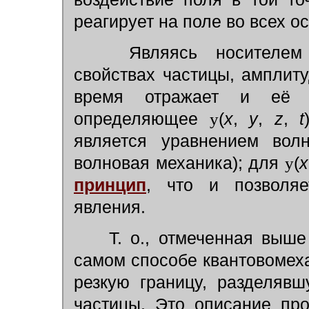
реагирует на поле во всех о
Являясь носителем и
свойствах частицы, амплит
время отражает и её в
определяющее
y
(
х
,
у
,
z
,
t
является уравнением вол
волновая механика); для
y
(
х
принцип
, что и позволяе
явления.
Т. о., отмеченная выше
самом способе квантовомех
резкую границу, разделяв
частицы. Это описание про