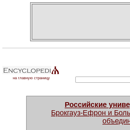
на главную страницу
Российские унив
Брокгауз-Ефрон и Бол
объеди