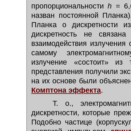
пропорциональности
h
=
6
назван постоянной Планка
Планка о дискретности из
дискретность не связана
взаимодействия излучения 
самому электромагнитном
излучение «состоит» из
представления получили эк
на их основе были объясне
Комптона эффекта
.
Т. о., электромагн
дискретности, которые пре
Подобно частице (корпуску