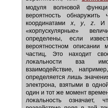
модуля волновой функци
вероятность обнаружить
координатами
х
,
у
,
z
. И 
«корпускулярные» вел
определены, если изве
вероятностном описании м
частиц, Это находит св
локальности вза имо
взаимодействие, наприме
определяется лишь значени
электрона, взятыми в одно
один и тот же момент време
локальность означает, 
воздействие поля в той то