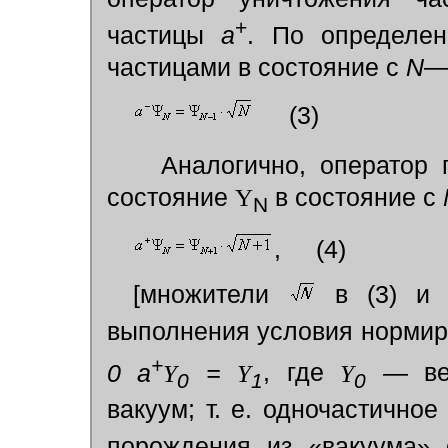
+
частицы
а
. По определе
частицами в состояние с
N
—1
(3)
Аналогично, оператор 
состояние
Y
в состояние с
N
, (4)
[множители
в (3) 
выполнения условия нормир
+
0 а
Y
=
Y
, где
Y
—
ве
0
1
0
вакуум; т. е. одночастичное
порождения из «вакуума»