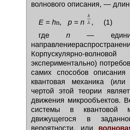
волнового описания, — дли
E = h
n
, p = n
,
(1)
где
n —
единич
направлениераспространен
Корпускулярно-волнов
экспериментально) потребо
самих способов описания 
квантовая механика (или
чертой этой теории являе
движения микрообъектов. 
системы в квантовой ме
движущегося в заданно
вероятности, или
волнова