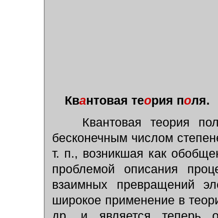
Кв
а
нтовая те
о
рия п
о
ля.
Квантовая теория пол
бесконечным числом степен
т. п., возникшая как обобщ
проблемой описания проц
взаимных превращений эл
широкое применение в тео
др. и является теперь о