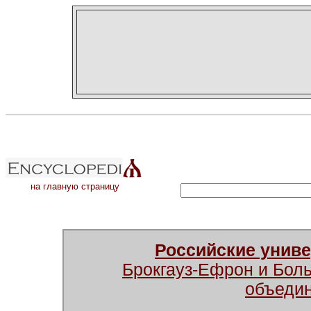
на главную страницу
Российские унив
Брокгауз-Ефрон и Бол
объеди