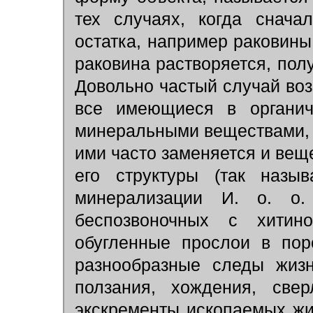
тех случаях, когда снача
остатка, например раковины
раковина растворяется, пол
Довольно частый случай во
все имеющиеся в органич
минеральными веществами, 
ими часто заменяется и вещ
его структуры (так назы
минерализации И. о. о.
беспозвоночных с хитин
обугленные прослои в пор
разнообразные следы жизн
ползания, хождения, свер
экскременты ископаемых жи