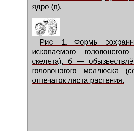
ядро (в).
Рис. 1. Формы сохранн
ископаемого головоногог
скелета); б — обызвествл
головоногого моллюска (с
отпечаток листа растения.