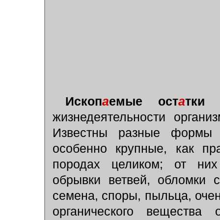
Ископ
а
емые ост
а
тки 
жизнедеятельности органи
Известны разные формы с
особенно крупные, как пр
породах целиком; от них
обрывки ветвей, обломки 
семена, споры, пыльца, оче
органического вещества 