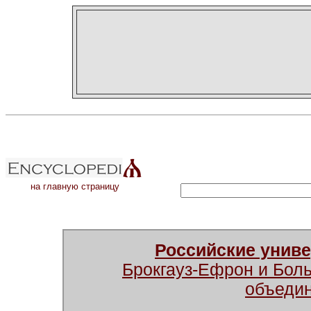
на главную страницу
Российские унив
Брокгауз-Ефрон и Бол
объеди