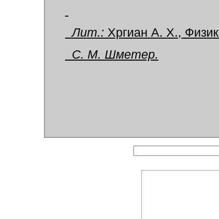
Лит.:
Хргиан А. Х., Физик
С. М. Шметер.