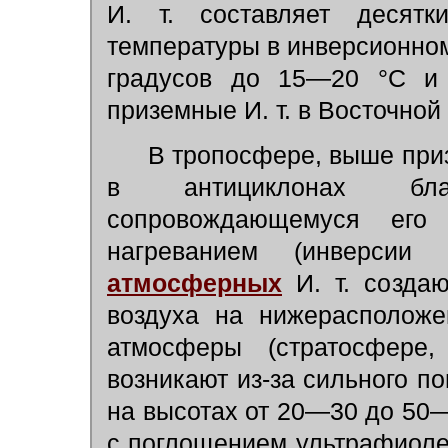
И. т. составляет десят
температуры в инверсионном
градусов до 15—20 °С и
приземные И. т. в Восточной
В тропосфере, выше призе
в антициклонах бла
сопровождающемуся его
нагреванием (инверси
атмосферных
И. т. создаю
воздуха на нижерасположе
атмосферы (стратосфере,
возникают из-за сильного п
на высотах от 20—30 до 5
с поглощением ультрафиоле