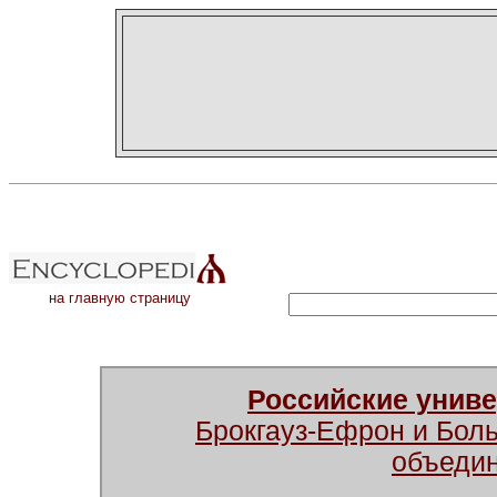
на главную страницу
Российские унив
Брокгауз-Ефрон и Бол
объеди