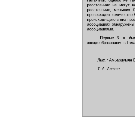
Галактики, однако не та
расстояниях не могут н
расстояниях, меньших 
превосходит количество 
происходящего в них про
ассоциациях обнаружены 
ассоциациями.
Первые З. а. были
звездообразования в Гал
Лит.:
Амбарцумян В.
Т. А. Агекян.