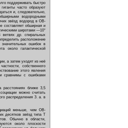
олго поддерживать быстро
 гиганты часто образуют
даться и, следовательно,
 обширными водородными
ячих звёзд водород в ОВ-
ие составляет обширная и
ктическими широтами —10°
В ветвях др. спиральных
 определить расположение
 значительных ошибок в
та около галактической
и, а затем уходят из неё
частности, собственного
ствование этого явления
 и сравнимы с ошибками
а расстояниях ближе 3,5
ссоциации можно считать
го распределения З. а. в
циаций меньше, чем ОВ-
их десятков звёзд типа Т
тов. Обычно в области,
руются около плоскости