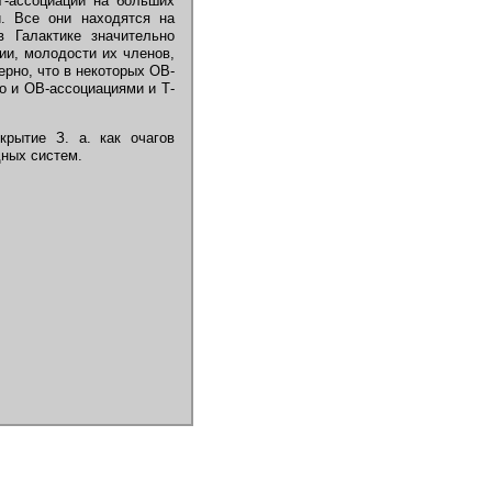
 Т-ассоциации на больших
й. Все они находятся на
 Галактике значительно
ии, молодости их членов,
рно, что в некоторых ОВ-
о и ОВ-ассоциациями и Т-
рытие З. а. как очагов
дных систем.