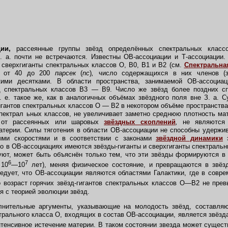
ии,
рассеянные группы звёзд определённых спектральных классо
. а. почти не встречаются. Известны ОВ-ассоциации и Т-ассоциации
и сверхгиганты спектральных классов О, B0, B1 и B2 (см.
Спектральна
и от 40 до 200
парсек
(
nc
)
,
число содержащихся в них членов (
кими десятками. В области пространства, занимаемой ОВ-ассоциа
 спектральных классов В3 — B9. Число же звёзд более поздних сп
. е. такое же, как в аналогичных объёмах звёздного поля вне З. а. 
гигантов спектральных классов О — B2 в некотором объёме пространства
пектрал ьных классов, не увеличивает заметно среднюю плотность ма
е от рассеянных или шаровых
звёздных скоплений
,
не являются 
терии. Силы тяготения в области ОВ-ассоциации не способны удержи
ыми скоростями и в соответствии с законами
звёздной динамики
э
то в ОВ-ассоциациях имеются звёзды-гиганты и сверхгиганты спектраль
уют, может быть объяснён только тем, что эти звёзды формируются в
6
7
 10
—10
лет), меняя физическое состояние, и превращаются в звёзд
ледует, что ОВ-ассоциации являются областями Галактики, где в совр
о возраст горячих звёзд-гигантов спектральных классов О—В2 не пре
я с теорией эволюции звёзд.
ительные аргументы, указывающие на молодость звёзд, составляю
ктрального класса О, входящих в состав ОВ-ассоциации, является звёз
нтенсивное истечение материи. В таком состоянии звезда может сущест