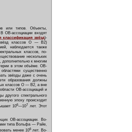
в или типов. Объекты,
. В ОВ-ассоциации входят
я классификация звёзд
)-
звёзд классов О — B2)
цией, наблюдается также
ектральных классов, по-
Существование нескольких
, дополнительно к многим
терии в этом объёме. ОВ-
областями существенно
вать звёзды даже с очень
ти образования должны
ных классов О — В2, а вне
 области ОВ-ассоциаций и
ы другого спектрального
еменную эпоху происходит
6
7
вышает 10
—10
лет. Этот
щих ОВ-ассоциации. Во-
дами типа Вольфа — Райе,
6
вовать менее 10
лет. Во-