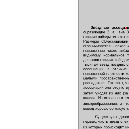
Звёздные ассоци
а
ц
образующие З. а., вне З
горячие звёзды-гиганты 
Размеры ОВ-ассоциаци
ограничивается несколь
повышенное число звёзд
видимому, нормальное, т
десятков горячих звёзд-
тысячам звёзд поздних с
ассоциации, в отличи
повышенной плотности ма
малыми пространственн
распадаться. Тот факт, ч
ассоциаций они отсутств
затем уходят из них (за
класса. Из сказанного с
звездообразование, и чт
вывод хорошо согласуетс
Существуют дополн
первых, часть звёзд спе
из которых происходит и