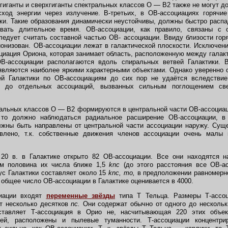
 гиганты и сверхгиганты спектральных классов О — B2 также не могут д
ход энергии через излучение. В-третьих, в ОВ-ассоциациях горячие
ки. Такие образования динамически неустойчивы, должны быстро распа
вать длительное время. ОВ-ассоциации, как правило, связаны с
ледует считать составной частью ОВ- ассоциации. Ввиду близости гор
онизован. ОВ-ассоциации лежат в галактической плоскости. Исключен
циация Ориона, которая занимает область, расположенную между гала
В-ассоциации располагаются вдоль спиральных ветвей Галактики. 
являются наиболее яркими характерными объектами. Однако уверенно
й Галактики по
ОВ
-
ассоциациям до сих пор не удаётся вследствие
й до отдельных ассоциаций, вызванных сильным поглощением све
льных классов О — B2 формируются в центральной части ОВ-ассоциаци
то должно наблюдаться радиальное расширение ОВ-ассоциации, в 
лжны быть направлены от центральной части ассоциации наружу. Суще
влено, т.к. собственные движения членов ассоциации очень малы
20 в. в Галактике открыто 82 ОВ-ассоциации. Все они находятся н
м половина их числа ближе 1,5
knc
(до этого расстояния все ОВ-а
иус Галактики составляет около 15
knc, то,
в предположении равномерно
 общее число ОВ-ассоциации в Галактике оценивается в 4000.
иации входят
переменные звёзды
типа Т Тельца. Размеры Т-ассо
ют несколько десятков
nc.
Они содержат обычно от одного до нескольк
ставляет Т-ассоциация в Орио не, насчитывающая 220 этих объек
ией, расположены и пылевые туманности. Т-ассоциации концентри