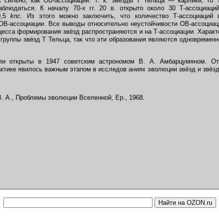
к сильно, как ОВ-ассоциации. Т. к. звёзды Т Тельца — карлики, то
аблюдаться. К началу 70-х гг. 20 в. открыто около 30 Т-ассоциаци
0,5
knc.
Из этого можно заключить, что количество Т-ассоциаций в
ОВ-ассоциации. Все выводы относительно неустойчивости ОВ-ассоциац
цесса формирования звёзд распространяются и на Т-ассоциации. Характе
группы звёзд Т Тельца, так что эти образования являются одновременн
 открыты в 1947 советским астрономом В. А. Амбарцумяном. Отк
актике явилось важным этапом в исследов аниях эволюции звёзд и звёз
 А., Проблемы эволюции Вселенной, Ер., 1968.