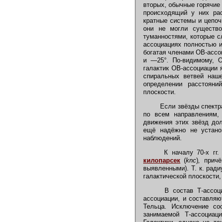
вторых, обычные горячие
происходящий у них рас
кратные системы и цепоч
они не могли существо
туманностями, которые с
ассоциациях полностью и
богатая членами ОВ-ассо
и —25°. По-видимому, О
галактик ОВ-ассоциации 
спиральных ветвей наше
определении расстояни
плоскости.
Если звёзды спектра
по всем направлениям, 
движения этих звёзд до
ещё надёжно не устано
наблюдений.
К началу 70-х гг. 
килопарсек
(
knc
)
,
причё
выявленными). Т. к. рад
галактической плоскости,
В состав Т-ассоц
ассоциации, и составля
Тельца. Исключение со
занимаемой Т-ассоциац