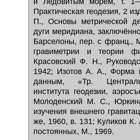
и Ледовитым морем, т. 1—
Практическая геодезия, 2 из
П., Основы метрической д
дуги меридиана, заключённ
Барселоны, пер. с франц., М
гравиметрии и теории фи
Красовский Ф. Н., Руководс
1942; Изотов А. А., Форм
данным, «Тр. Центральн
института геодезии, аэросъ
Молоденский М. С., Юркин
изучения внешнего гравита
же, 1960, в. 131; Куликов К
постоянных, М., 1969.