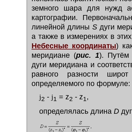
земного шара для нужд ас
картографии. Первоначаль
линейной длины
S
дуги мер
а также в измерениях в эти
Небесные координаты
)
ка
меридиане (
рис. 1
). Путё
дуги меридиана и соответст
равного разности широ
определяемого по формуле:
j
-
j
= z
- z
,
2
1
2
1
определялась длина
D
ду