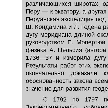
различающихся широтах, о
Перу — к экватору, а друга
Перуанская экспедиция под 
Ш. Кондамина и Л. Годена р
дугу меридиана длиной око
руководством П. Мопертюи 
физика А. Цельсия (автора
1736—37 и измерила дугу 
Результаты работ этих эксп
окончательно доказали 
обоснованность закона всем
значение для развития геодез
С 1792 по 1797 по р
Законодательного собра