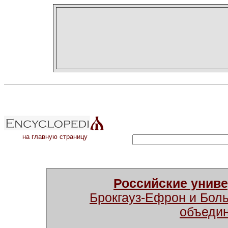
на главную страницу
Российские унив
Брокгауз-Ефрон и Бол
объеди