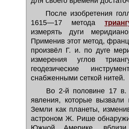
для своего времени достаточ
После изобретения голл
1615—17 метода
триан
измерять дуги меридиан
Применив этот метод, фран
произвёл Г. и. по дуге ме
измерения углов триан
геодезические инструм
снабженными сеткой нитей.
Во 2-й половине 17 в. 
явления, которые вызвали
Земли как планеты, изменив
астроном Ж. Рише обнаружи
Южной Америке, вблизи