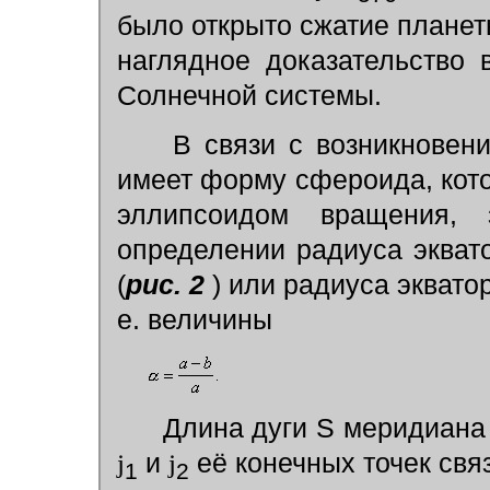
было открыто сжатие плане
наглядное доказательство
Солнечной системы.
В связи с возникновени
имеет форму сфероида, кот
эллипсоидом вращения,
определении радиуса экват
(
рис. 2
) или радиуса эквато
е. величины
Длина дуги S меридиана
j
и
j
её конечных точек свя
1
2