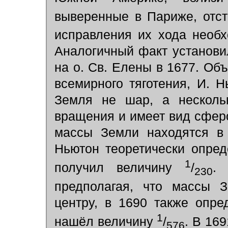
выверенные в Париже, отст
исправления их хода необ
Аналогичный факт установи
на о. Св. Елены в 1677. Объ
всемирного тяготения, И. 
Земля не шар, а несколь
вращения и имеет вид сферо
массы Земли находятся в 
Ньютон теоретически опре
1
получил величину
/
. 
230
предполагая, что массы З
центру, в 1690 также опр
1
нашёл величину
/
. В 16
576