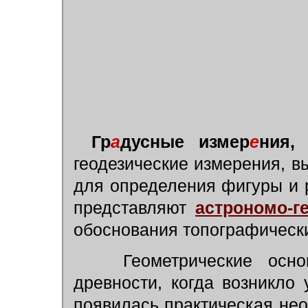
Гр
а
дусные измер
е
ния,
в
геодезические измерения, 
для определения фигуры и 
представляют
астрономо-г
обоснования топографическ
Геометрические осн
древности, когда возникло
появилась практическая не