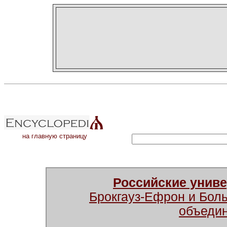
на главную страницу
Российские унив
Брокгауз-Ефрон и Бол
объеди