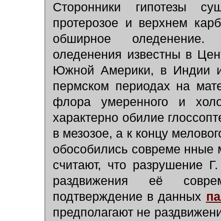
Сторонники гипотезы су
протерозое и верхнем карб
обширное оледенение. 
оледенения известны в Це
Южной Америки, в Индии и
пермском периодах на мате
флора умеренного и холо
характерно обилие глоссопт
в мезозое, а к концу мелово
обособились совреме нные м
считают, что разрушение Г
раздвижения её совре
подтверждение в данных
па
предполагают не раздвижени