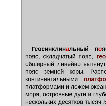
Геосинклин
а
льный п
о
я
пояс, складчатый пояс,
ге
обширный линейно вытянут
пояс земной коры. Расп
континентальными
платф
платформами и ложем океан
моря, островные дуги и глу
нескольких десятков тысяч