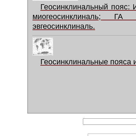
Геосинклинальный пояс:
миогеосинклиналь; Г
эвгеосинклиналь.
Геосинклинальные пояса 