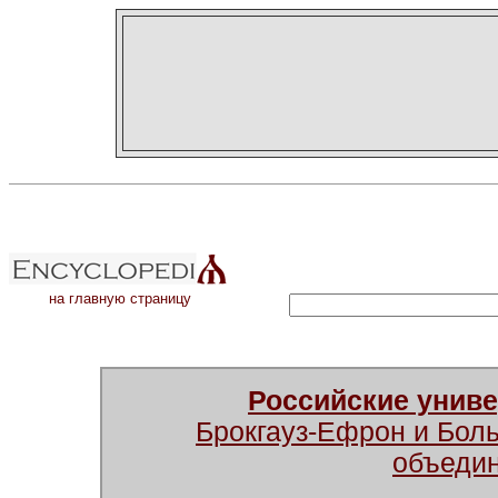
на главную страницу
Российские унив
Брокгауз-Ефрон и Бол
объеди