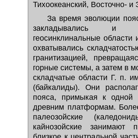
Тихоокеанский, Восточно- и
За время эволюции пояс
закладывались и ра
геосинклинальные области 
охватывались складчатост
гранитизацией, превращая
горные системы, а затем в
складчатые области Г. п. и
(байкалиды). Они распола
пояса, примыкая к одной
древним платформам. Боле
палеозойские (каледони
кайнозойские занимают п
близкое к центральной част