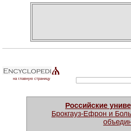
на главную страницу
Российские унив
Брокгауз-Ефрон и Бол
объеди