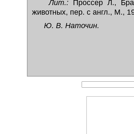
Лит.:
Проссер Л., Бра
животных, пер. с англ., М., 1
Ю. В. Наточин.