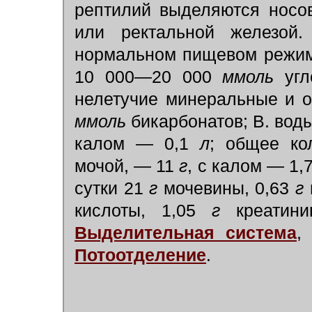
рептилий выделяются носо
или ректальной железой
нормальном пищевом режиме
10 000—20 000
ммоль
угл
нелетучие минеральные и о
ммоль
бикарбонатов; В. вод
калом — 0,1
л
; общее кол
мочой, — 11
г
, с калом — 1,
сутки 21
г
мочевины, 0,63
г
кислоты, 1,05
г
креатини
Выделительная система
Потоотделение
.