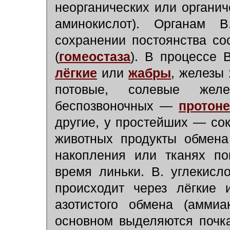
неорганических или органич
аминокислот). Органам 
сохранении постоянства со
(
гомеостаза
). В процессе 
лёгкие
или
жабры
, железы 
потовые, солевые желе
беспозвоночных —
протон
другие, у простейших — со
животных продукты обмена
накопления или тканях по
время линьки. В. углекисл
происходит через лёгкие 
азотистого обмена (аммиа
основном выделяются почка